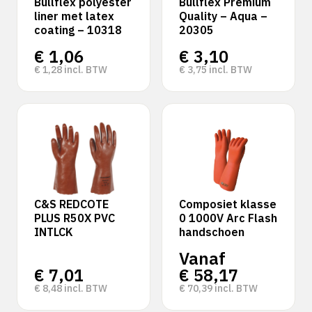
Bullflex polyester
Bullflex Premium
liner met latex
Quality – Aqua –
coating – 10318
20305
€
1,06
€
3,10
€
1,28
incl. BTW
€
3,75
incl. BTW
C&S REDCOTE
Composiet klasse
PLUS R50X PVC
0 1000V Arc Flash
INTLCK
handschoen
Vanaf
€
7,01
€
58,17
€
8,48
incl. BTW
€
70,39
incl. BTW