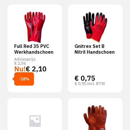
Full Red 35 PVC
Gnitrex Set B
Werkhandschoen
Nitril Handschoen
Adviesprijs
€
2,56
Nu!
€
2,10
€
0,75
-18%
€
0,91
incl. BTW