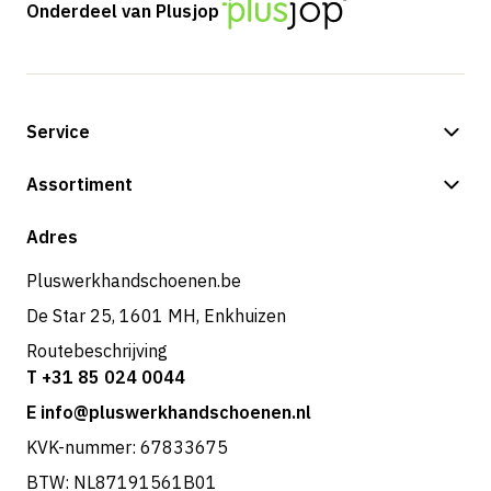
Onderdeel van Plusjop
Service
Betalingsmogelijkheden
Assortiment
Shop
Adres
Pluswerkhandschoenen.be
De Star 25, 1601 MH, Enkhuizen
Routebeschrijving
T +31 85 024 0044
E info@pluswerkhandschoenen.nl
KVK-nummer: 67833675
BTW: NL87191561B01