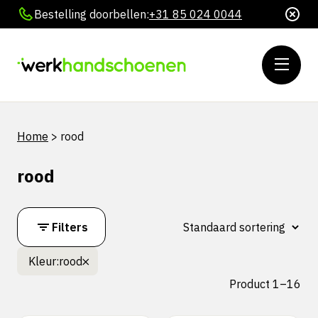
Bestelling doorbellen:
+31 85 024 0044
Home
>
rood
rood
Filters
Kleur:
rood
Product 1–16