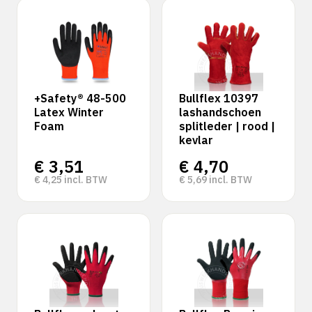
+Safety® 48-500
Bullflex 10397
Latex Winter
lashandschoen
Foam
splitleder | rood |
kevlar
€
3,51
€
4,70
€
4,25
incl. BTW
€
5,69
incl. BTW