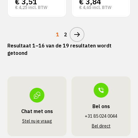
€
3,51
€
3,84
€
4,25
incl. BTW
€
4,65
incl. BTW
1
2
Resultaat 1–16 van de 19 resultaten wordt
getoond
Bel ons
Chat met ons
+31 85 024 0044
Stel nu je vraag
Bel direct