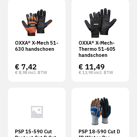
OXXA® X-Mech 51-
OXXA® X-Mech-
630 handschoen
Thermo 51-605
handschoen
€
7,42
€
11,49
€
8,98
incl. BTW
€
13,90
incl. BTW
PSP 15-590 Cut
PSP 18-590 Cut D