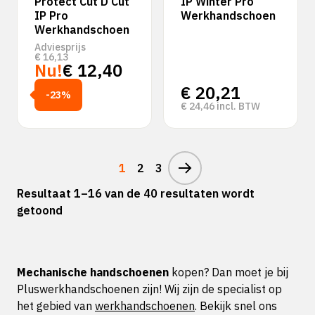
Protect Cut D Cut
IP Winter Pro
IP Pro
Werkhandschoen
Werkhandschoen
Adviesprijs
€
16,13
Nu!
€
12,40
€
20,21
-23%
€
24,46
incl. BTW
1
2
3
Resultaat 1–16 van de 40 resultaten wordt
getoond
Mechanische handschoenen
kopen? Dan moet je bij
Pluswerkhandschoenen zijn! Wij zijn de specialist op
het gebied van
werkhandschoenen
. Bekijk snel ons