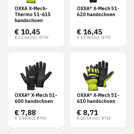
OXXA X-Mech-
OXXA® X-Mech 51-
Thermo 51-615
620 handschoen
handschoen
€
10,45
€
16,45
€
12,64
incl. BTW
€
19,90
incl. BTW
OXXA® X-Mech 51-
OXXA® X-Mech 51-
600 handschoen
610 handschoen
€
7,88
€
8,71
€
9,54
incl. BTW
€
10,54
incl. BTW