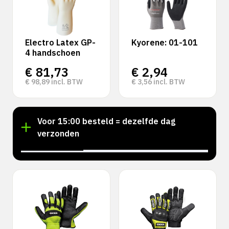
Electro Latex GP-
Kyorene: 01-101
4 handschoen
€
81,73
€
2,94
€
98,89
incl. BTW
€
3,56
incl. BTW
!
Voor 15:00 besteld = dezelfde dag
verzonden
‹
›