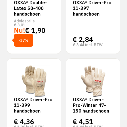
OXXA® Double-
OXXA® Driver-Pro
Latex 50-400
11-397
handschoen
handschoen
Adviesprijs
€
3,01
Nu!
€
1,90
€
2,84
-37%
€
3,44
incl. BTW
OXXA® Driver-Pro
OXXA® Driver-
11-399
Pro-Winter 47-
handschoen
150 handschoen
€
4,36
€
4,51