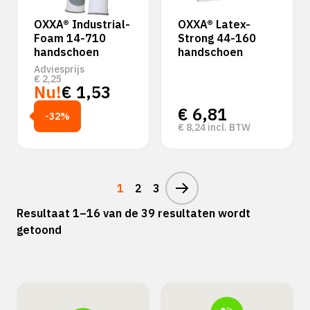
OXXA® Industrial-
OXXA® Latex-
Foam 14-710
Strong 44-160
handschoen
handschoen
Adviesprijs
€
2,25
Nu!
€
1,53
€
6,81
-32%
€
8,24
incl. BTW
1
2
3
Resultaat 1–16 van de 39 resultaten wordt
getoond