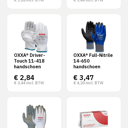
€
5,28
incl. BTW
€
5,46
incl. BTW
OXXA® Driver-
OXXA® Full-Nitrile
Touch 11-418
14-650
handschoen
handschoen
€
2,84
€
3,47
€
3,44
incl. BTW
€
4,20
incl. BTW