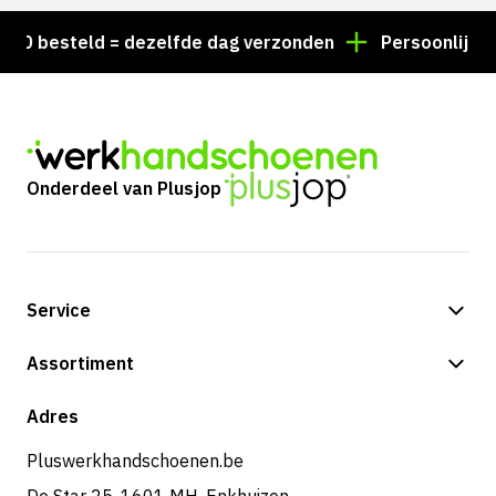
 besteld = dezelfde dag verzonden
Persoonlijk advi
Onderdeel van Plusjop
Service
Betalingsmogelijkheden
Assortiment
Shop
Adres
Pluswerkhandschoenen.be