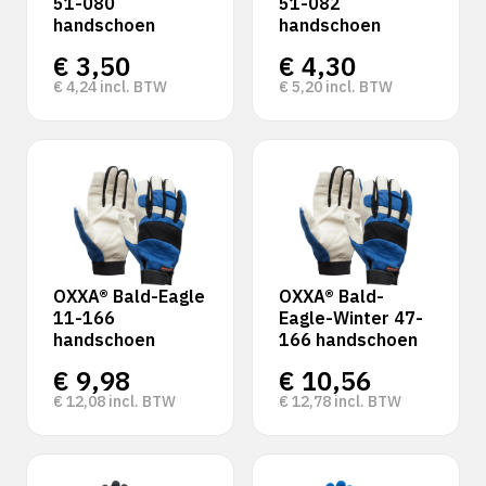
51-080
51-082
handschoen
handschoen
€
3,50
€
4,30
€
4,24
incl. BTW
€
5,20
incl. BTW
OXXA® Bald-Eagle
OXXA® Bald-
11-166
Eagle-Winter 47-
handschoen
166 handschoen
€
9,98
€
10,56
€
12,08
incl. BTW
€
12,78
incl. BTW