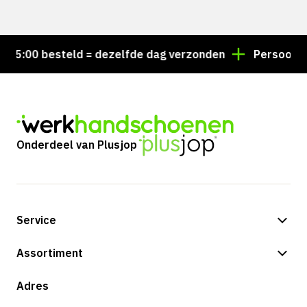
5:00 besteld = dezelfde dag verzonden
Persoonlijk a
Onderdeel van Plusjop
Service
Betalingsmogelijkheden
Assortiment
Verzending & bezorging
Shop
Adres
Retouren & service