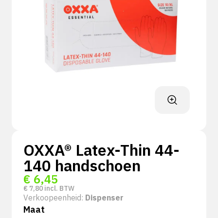
OXXA® Latex-Thin 44-
140 handschoen
€
6,45
€
7,80
incl. BTW
Verkoopeenheid:
Dispenser
Maat