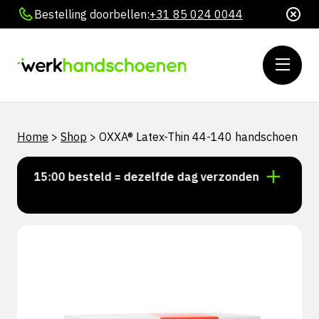
Bestelling doorbellen:
+31 85 024 0044
Home
>
Shop
>
OXXA® Latex-Thin 44-140 handschoen
or 15:00 besteld = dezelfde dag verzonden
Persoonl