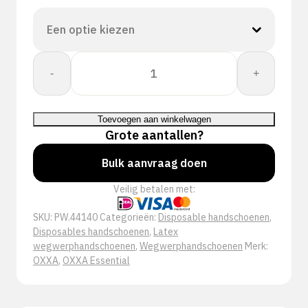
OXXA®
-
+
Latex-
Thin
44-
Toevoegen aan winkelwagen
140
Grote aantallen?
handschoen
aantal
Bulk aanvraag doen
Veilig betalen met:
SKU:
PW.44140
Categorieën:
Disposable handschoenen
,
Disposables handschoenen
,
Latex
wegwerphandschoenen
,
Wegwerphandschoenen
Merk:
OXXA
,
OXXA Essential