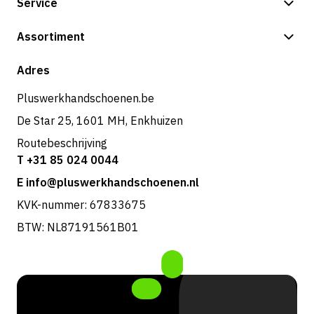
Service
Betalingsmogelijkheden
Assortiment
Verzending & bezorging
Shop
Adres
Retouren & service
Pluswerkhandschoenen.be
De Star 25, 1601 MH, Enkhuizen
Routebeschrijving
T +31 85 024 0044
E info@pluswerkhandschoenen.nl
KVK-nummer: 67833675
BTW: NL87191561B01