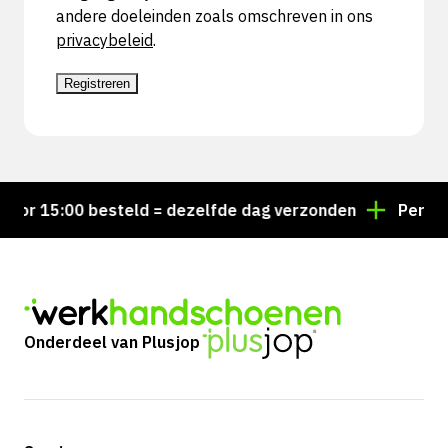
andere doeleinden zoals omschreven in ons
privacybeleid
.
Registreren
oor 15:00 besteld = dezelfde dag verzonden
Persoon
Onderdeel van Plusjop