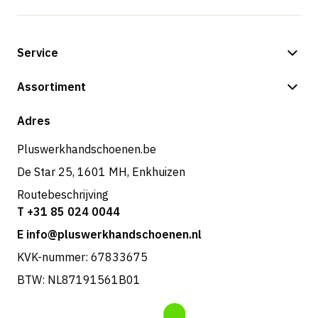
Service
Betalingsmogelijkheden
Assortiment
Verzending & bezorging
Shop
Adres
Retouren & service
Pluswerkhandschoenen.be
De Star 25, 1601 MH, Enkhuizen
Routebeschrijving
T +31 85 024 0044
E info@pluswerkhandschoenen.nl
KVK-nummer: 67833675
BTW: NL87191561B01