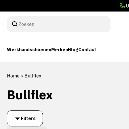
U
Werkhandschoenen
Merken
Blog
Contact
Home
>
Bullflex
Bullflex
Filters