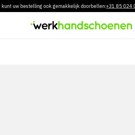
 kunt uw bestelling ook gemakkelijk doorbellen:
+31 85 024
Overslaan
naar
inhoud