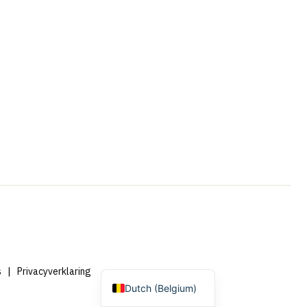
Portuguese
French
Swedish
Spanish
German
English
Dutch
s
|
Privacyverklaring
Dutch (Belgium)