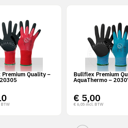
x Premium Quality –
Bullflex Premium Qua
 20305
AquaThermo – 2030
10
€
5,00
. BTW
€
6,05
incl. BTW