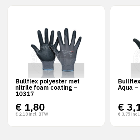
Bullflex polyester met
Bullfle
nitrile foam coating –
Aqua –
10317
€
1,80
€
3,
€
2,18
incl. BTW
€
3,75
incl