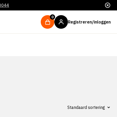
 0044
0
Registreren/inloggen