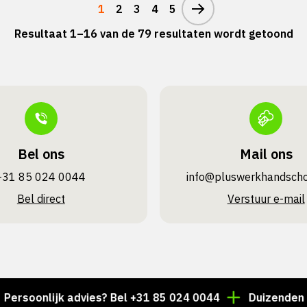
1
2
3
4
5
Resultaat 1–16 van de 79 resultaten wordt getoond
Bel ons
Mail ons
+31 85 024 0044
info@pluswerk­handsch
Bel direct
Verstuur e-mail
onlijk advies? Bel +31 85 024 0044
Duizenden artikel