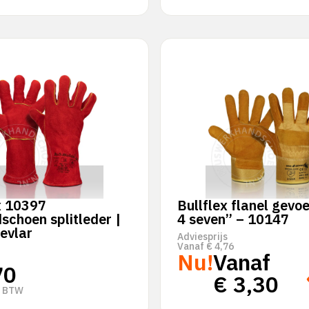
x 10397
Bullflex flanel gevo
schoen splitleder |
4 seven” – 10147
kevlar
Adviesprijs
Vanaf
€
4,76
Nu!
Vanaf
70
€
3,30
. BTW