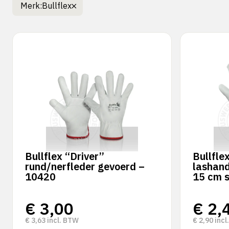
Merk:
Bullflex
Bullflex “Driver”
Bullfle
rund/nerfleder gevoerd –
lashand
10420
15 cm s
€
3,00
€
2,
€
3,63
incl. BTW
€
2,90
incl