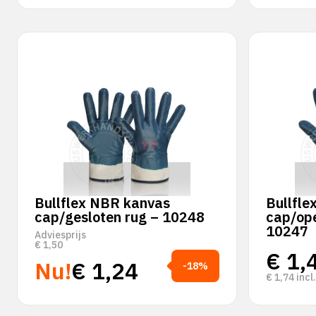
Bullflex NBR kanvas
Bullfle
cap/gesloten rug – 10248
cap/ope
10247
Adviesprijs
€
1,50
€
1,
Nu!
€
1,24
-18%
€
1,74
incl