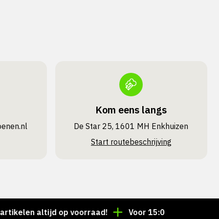
Kom eens langs
oenen.nl
De Star 25, 1601 MH Enkhuizen
Start routebeschrijving
en altijd op voorraad!
Voor 15:00 besteld = dezelfd