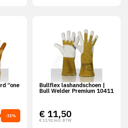
erd “one
Bullflex lashandschoen |
Bull Welder Premium 10411
€
11,50
-31%
€
13,92
incl. BTW