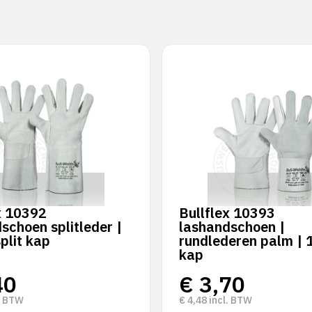
x 10392
Bullflex 10393
schoen splitleder |
lashandschoen |
plit kap
rundlederen palm | 
kap
40
€
3,70
. BTW
€
4,48
incl. BTW