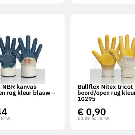
x NBR kanvas
Bullflex Nitex tricot
n rug kleur blauw –
boord/open rug kleur
10295
44
€
0,90
. BTW
€
1,09
incl. BTW