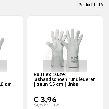
Product 1–16
Bullflex 10394
lashandschoen rundlederen
10 cm
| palm 15 cm | links
€
3,96
€
4,79
incl. BTW