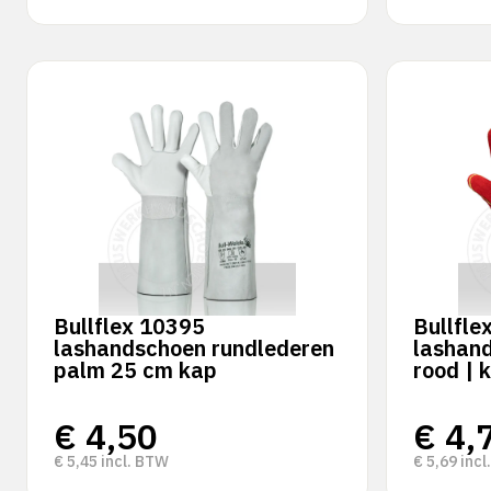
Bullflex 10395
Bullfle
lashandschoen rundlederen
lashand
palm 25 cm kap
rood | 
€
4,50
€
4,
€
5,45
incl. BTW
€
5,69
incl