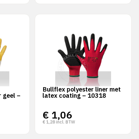
Bullflex polyester liner met
 geel –
latex coating – 10318
€
1,06
€
1,28
incl. BTW