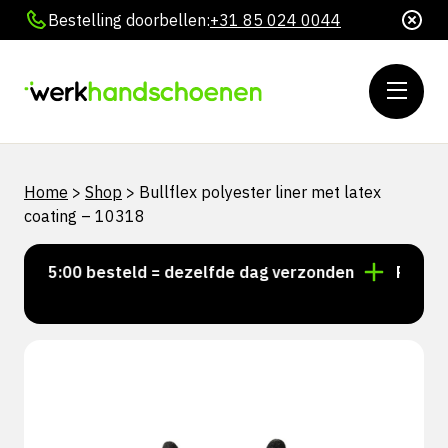
Bestelling doorbellen:
+31 85 024 0044
Home
>
Shop
>
Bullflex polyester liner met latex
coating – 10318
r 15:00 besteld = dezelfde dag verzonden
Persoonli