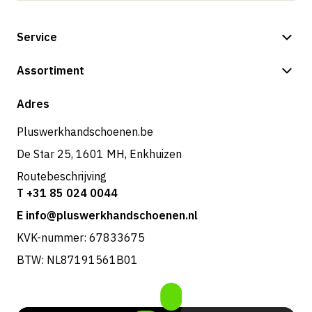
Service
Betalingsmogelijkheden
Assortiment
Verzending & bezorging
Shop
Adres
Retouren & service
Pluswerkhandschoenen.be
De Star 25, 1601 MH, Enkhuizen
Routebeschrijving
T +31 85 024 0044
E info@pluswerkhandschoenen.nl
KVK-nummer: 67833675
BTW: NL87191561B01