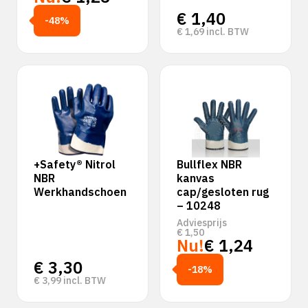
€
1,40
-48%
€
1,69
incl. BTW
+Safety® Nitrol
Bullflex NBR
NBR
kanvas
Werkhandschoen
cap/gesloten rug
– 10248
Adviesprijs
€
1,50
Nu!
€
1,24
€
3,30
-18%
€
3,99
incl. BTW