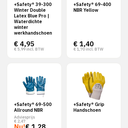
+Safety® 39-300
+Safety® 69-400
Winter Double
NBR Yellow
Latex Blue Pro |
Waterdichte
winter
werkhandschoen
€
4,95
€
1,40
€
5,99
incl. BTW
€
1,70
incl. BTW
+Safety® 69-500
+Safety® Grip
Allround NBR
Handschoen
Adviesprijs
€
2,47
Nu!
€
1,28