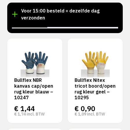
!
Voor 15:00 besteld = dezelfde dag
verzonden
‹
›
Bullflex NBR
Bullflex Nitex
kanvas cap/open
tricot boord/open
rug kleur blauw –
rug kleur geel –
10247
10295
€
1,44
€
0,90
€
1,74
incl. BTW
€
1,09
incl. BTW