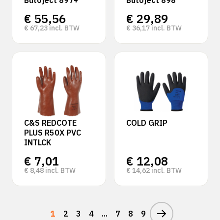
Butoject 897+
Butoject 898
€
55,56
€
29,89
€
67,23
incl. BTW
€
36,17
incl. BTW
C&S REDCOTE
COLD GRIP
PLUS R50X PVC
INTLCK
€
7,01
€
12,08
€
8,48
incl. BTW
€
14,62
incl. BTW
1
2
3
4
...
7
8
9