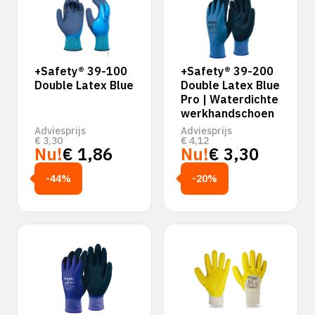
+Safety® 39-100
+Safety® 39-200
Double Latex Blue
Double Latex Blue
Pro | Waterdichte
werkhandschoen
Adviesprijs
Adviesprijs
€
3,30
€
4,12
Nu!
€
1,86
Nu!
€
3,30
-44%
-20%