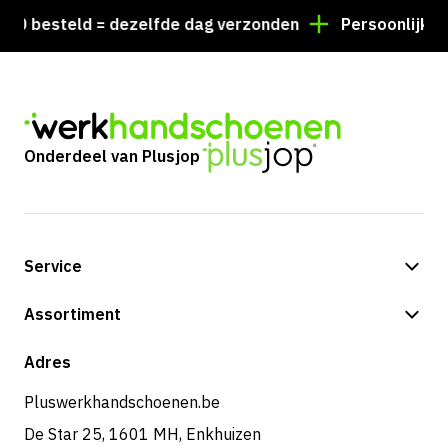
besteld = dezelfde dag verzonden
Persoonlijk advies
Onderdeel van Plusjop
Service
Betalingsmogelijkheden
Assortiment
Shop
Adres
Pluswerkhandschoenen.be
De Star 25, 1601 MH, Enkhuizen