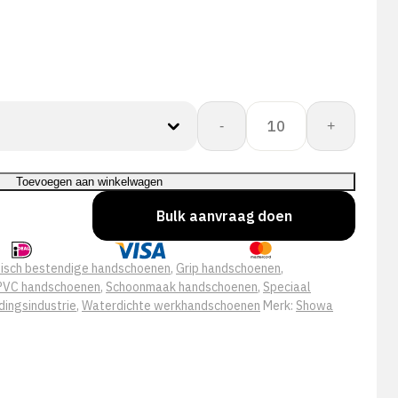
Showa
-
+
600
aantal
Toevoegen aan winkelwagen
Bulk aanvraag doen
isch bestendige handschoenen
,
Grip handschoenen
,
PVC handschoenen
,
Schoonmaak handschoenen
,
Speciaal
ingsindustrie
,
Waterdichte werkhandschoenen
Merk:
Showa