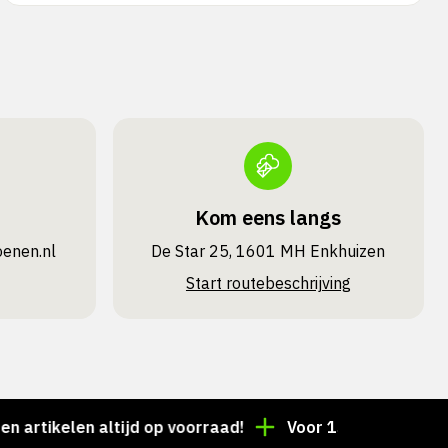
Kom eens langs
oenen.nl
De Star 25, 1601 MH Enkhuizen
Start routebeschrijving
kelen altijd op voorraad!
Voor 15:00 besteld = deze