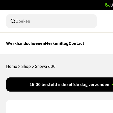
U
Werkhandschoenen
Merken
Blog
Contact
Home
>
Shop
>
Showa 600
Voor 15:00 besteld = dezelfde dag verzonden
Per