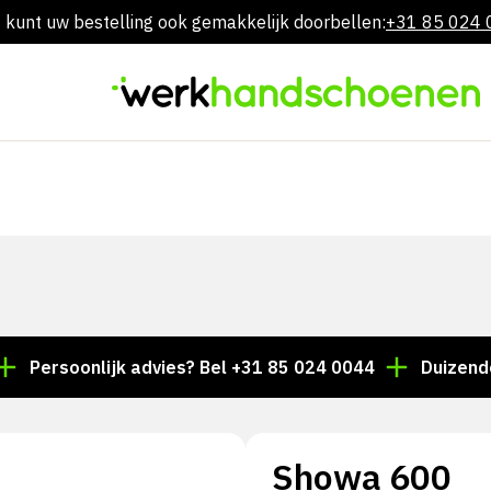
 kunt uw bestelling ook gemakkelijk doorbellen:
+31 85 024
Overslaan
naar
inhoud
soonlijk advies? Bel +31 85 024 0044
Duizenden arti
Showa 600