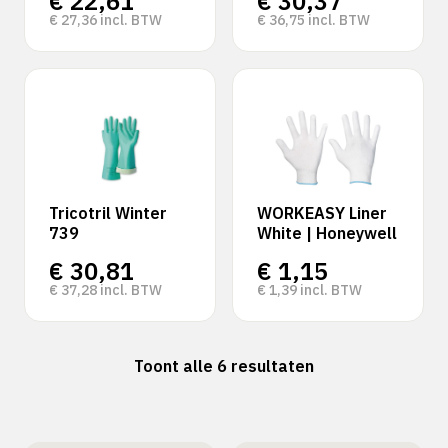
€
22,61
€
30,37
€
27,36
incl. BTW
€
36,75
incl. BTW
Tricotril Winter
WORKEASY Liner
739
White | Honeywell
€
30,81
€
1,15
€
37,28
incl. BTW
€
1,39
incl. BTW
Toont alle 6 resultaten