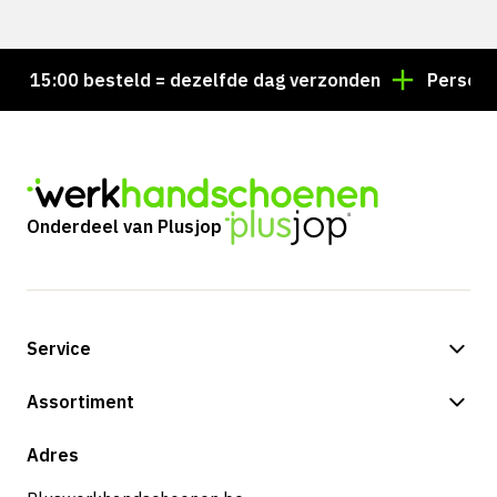
r 15:00 besteld = dezelfde dag verzonden
Persoonli
Onderdeel van Plusjop
Service
Betalingsmogelijkheden
Assortiment
Shop
Adres