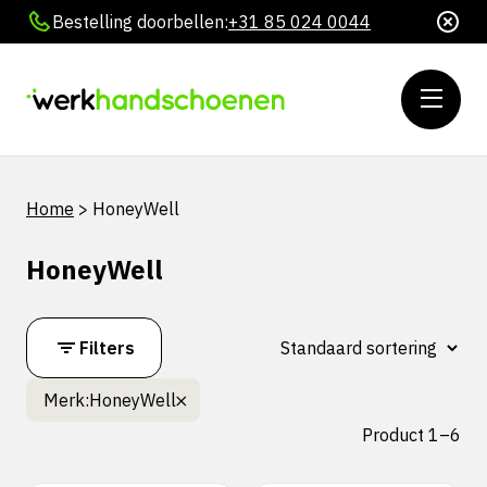
Bestelling doorbellen:
+31 85 024 0044
Home
>
HoneyWell
HoneyWell
Filters
Merk:
HoneyWell
Product 1–6