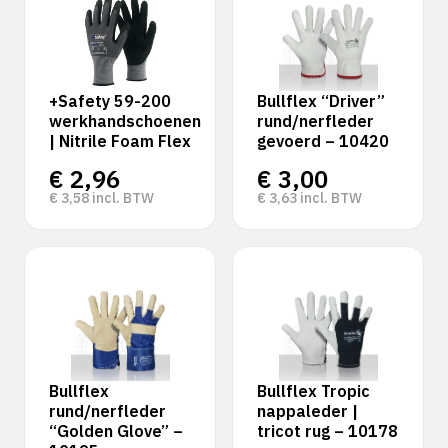
+Safety 59-200
Bullflex “Driver”
werkhandschoenen
rund/nerfleder
| Nitrile Foam Flex
gevoerd – 10420
€
2,96
€
3,00
€
3,58
incl. BTW
€
3,63
incl. BTW
Bullflex
Bullflex Tropic
rund/nerfleder
nappaleder |
“Golden Glove” –
tricot rug – 10178