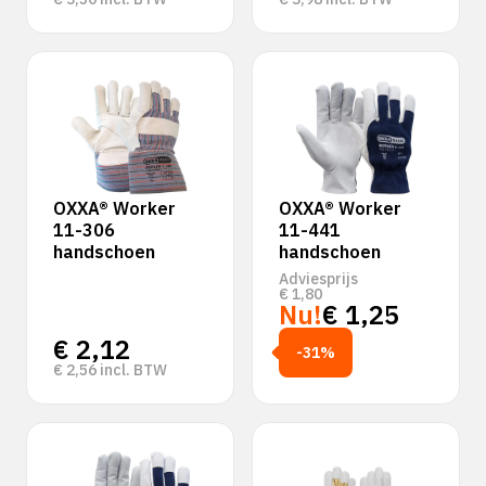
OXXA® Worker
OXXA® Worker
11-306
11-441
handschoen
handschoen
Adviesprijs
€
1,80
Nu!
€
1,25
€
2,12
-31%
€
2,56
incl. BTW