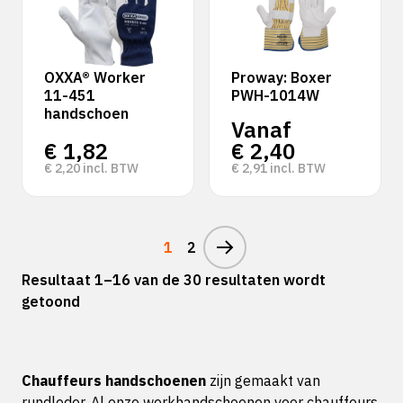
OXXA® Worker
Proway: Boxer
11-451
PWH-1014W
handschoen
Vanaf
€
1,82
€
2,40
€
2,20
incl. BTW
€
2,91
incl. BTW
1
2
Resultaat 1–16 van de 30 resultaten wordt
getoond
Chauffeurs handschoenen
zijn gemaakt van
rundleder. Al onze
werkhandschoenen
voor chauffeurs