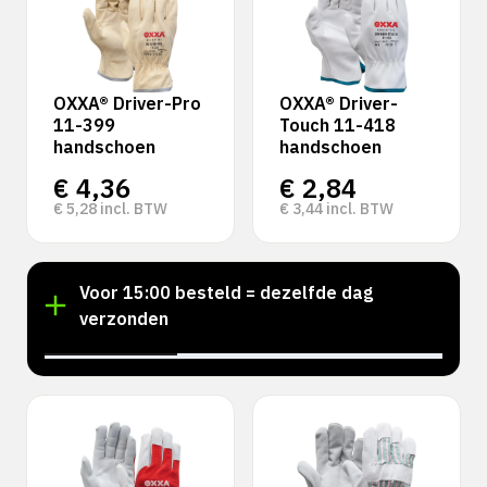
OXXA® Driver-Pro
OXXA® Driver-
11-399
Touch 11-418
handschoen
handschoen
€
4,36
€
2,84
€
5,28
incl. BTW
€
3,44
incl. BTW
!
Voor 15:00 besteld = dezelfde dag
verzonden
‹
›