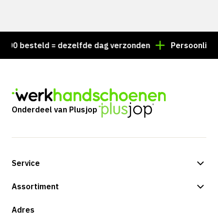
 besteld = dezelfde dag verzonden
Persoonlijk advi
Onderdeel van Plusjop
Service
Betalingsmogelijkheden
Assortiment
Shop
Adres