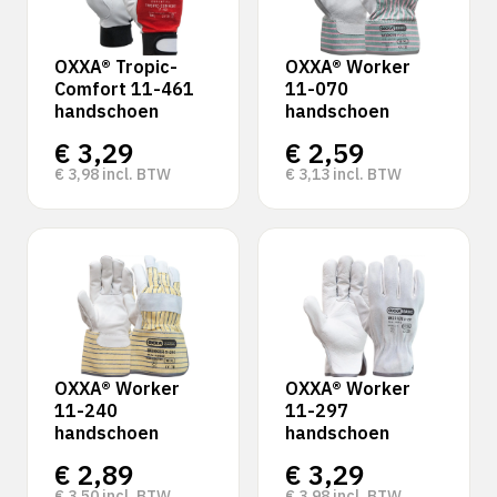
OXXA® Tropic-
OXXA® Worker
Comfort 11-461
11-070
handschoen
handschoen
€
3,29
€
2,59
€
3,98
incl. BTW
€
3,13
incl. BTW
OXXA® Worker
OXXA® Worker
11-240
11-297
handschoen
handschoen
€
2,89
€
3,29
€
3,50
incl. BTW
€
3,98
incl. BTW