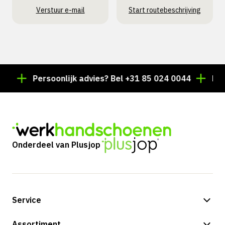
Verstuur e-mail
Start routebeschrijving
Persoonlijk advies? Bel +31 85 024 0044
Duizend
Onderdeel van Plusjop
Service
Betalingsmogelijkheden
Assortiment