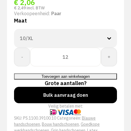
€
2,06
€
2,49
incl. BTW
Verkoopeenheid:
Paar
Maat
Waterdichte
-
+
werkhandschoen
|
+Safety®
Toevoegen aan winkelwagen
Super
Grote aantallen?
Tech
G-
Bulk aanvraag doen
Water
Veilig betalen met:
aantal
SKU:
PS.1100.39100.10
Categorieën:
Blauwe
handschoenen
,
Bouw handschoenen
,
Goedkope
werkhandschoenen
,
Grip handschoenen
,
Latex