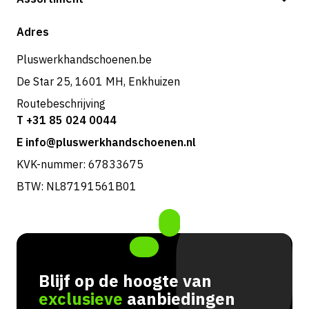
Verzending & bezorging
Shop
Adres
Retouren & service
Pluswerkhandschoenen.be
De Star 25, 1601 MH, Enkhuizen
Routebeschrijving
T +31 85 024 0044
E info@pluswerkhandschoenen.nl
KVK-nummer: 67833675
BTW: NL87191561B01
Blijf op de hoogte van
exclusieve
aanbiedingen