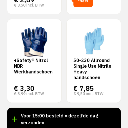
-48%
€
3,50
incl. BTW
+Safety® Nitrol
50-230 Allround
NBR
Single Use Nitrile
Werkhandschoen
Heavy
handschoen
€
3,30
€
7,85
€
3,99
incl. BTW
€
9,50
incl. BTW
!
Voor 15:00 besteld = dezelfde dag
verzonden