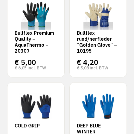
Bullflex Premium
Bullflex
Quality –
rund/nerfleder
AquaThermo –
“Golden Glove” –
20307
10195
€
5,00
€
4,20
€
6,05
incl. BTW
€
5,08
incl. BTW
COLD GRIP
DEEP BLUE
WINTER