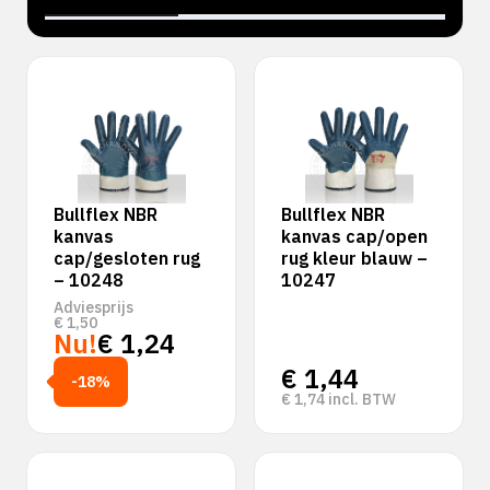
‹
›
Bullflex NBR
Bullflex NBR
kanvas
kanvas cap/open
cap/gesloten rug
rug kleur blauw –
– 10248
10247
Adviesprijs
€
1,50
Nu!
€
1,24
€
1,44
-18%
€
1,74
incl. BTW