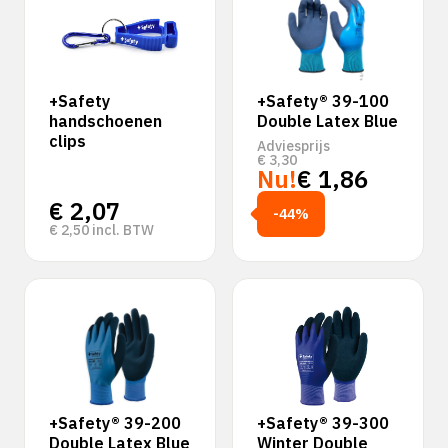
+Safety
+Safety® 39-100
handschoenen
Double Latex Blue
clips
Adviesprijs
€
3,30
Nu!
€
1,86
€
2,07
-44%
€
2,50
incl. BTW
+Safety® 39-200
+Safety® 39-300
Double Latex Blue
Winter Double