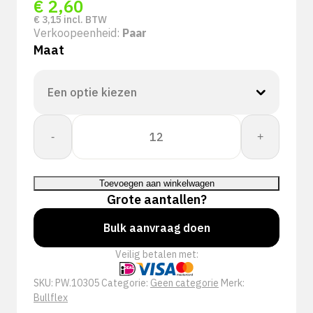
€
2,60
€
3,15
incl. BTW
Verkoopeenheid:
Paar
Maat
Whs.
-
+
Bullflex
met
volledige
Toevoegen aan winkelwagen
latex
Grote aantallen?
coating
-
Bulk aanvraag doen
10305
Veilig betalen met:
aantal
SKU:
PW.10305
Categorie:
Geen categorie
Merk:
Bullflex