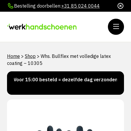
Bestelling doorbellen:
+31 85 024 0044
Home
>
Shop
>
Whs. Bullflex met volledige latex
coating – 10305
Voor 15:00 besteld = dezelfde dag verzonden
Per