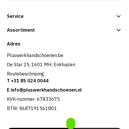
Service
Betalingsmogelijkheden
Assortiment
Verzending & bezorging
Shop
Adres
Retouren & service
Pluswerkhandschoenen.be
De Star 25, 1601 MH, Enkhuizen
Routebeschrijving
T +31 85 024 0044
E info@pluswerkhandschoenen.nl
KVK-nummer: 67833675
BTW: NL87191561B01