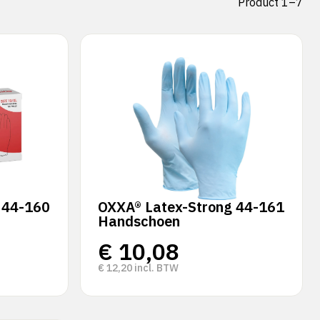
Product 1–7
 44-160
OXXA® Latex-Strong 44-161
Handschoen
€
10,08
€
12,20
incl. BTW