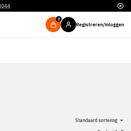
 0044
0
Registreren/inloggen