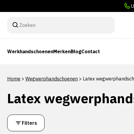
U
Werkhandschoenen
Merken
Blog
Contact
Home
>
Wegwerphandschoenen
>
Latex wegwerphandsc
Latex wegwerphand
Filters