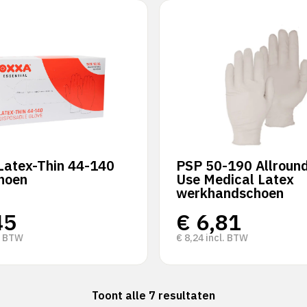
Latex-Thin 44-140
PSP 50-190 Allround
hoen
Use Medical Latex
werkhandschoen
45
€
6,81
. BTW
€
8,24
incl. BTW
Toont alle 7 resultaten