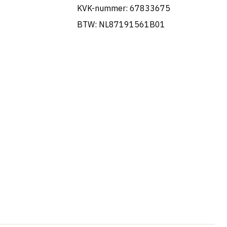
KVK-nummer: 67833675
BTW: NL87191561B01
Portuguese
French
Swedish