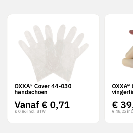
OXXA® Cover 44-030
OXXA® 
handschoen
vingerl
Vanaf
€
0,71
€
39
€
0,86
incl. BTW
€
48,25
inc