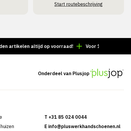
Start routebeschrijving
tikelen altijd op voorraad!
Voor 15:00 besteld = de
Onderdeel van Plusjop
e
T +31 85 024 0044
khuizen
E info@pluswerkhandschoenen.nl