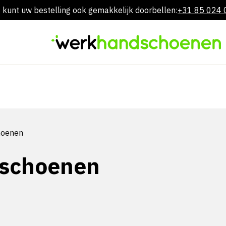
 kunt uw bestelling ook gemakkelijk doorbellen:
+31 85 024
Overslaan
naar
inhoud
hoenen
schoenen