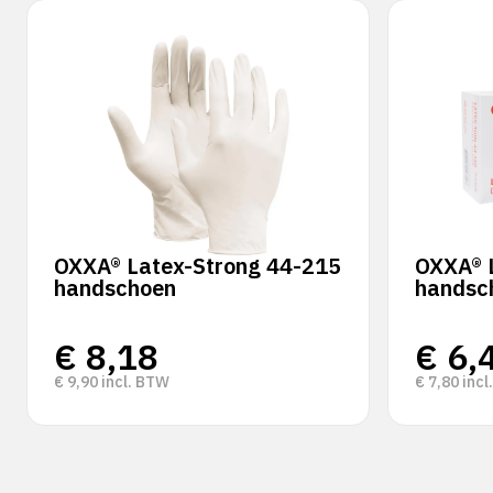
OXXA® Latex-Strong 44-215
OXXA® 
handschoen
handsc
€
8,18
€
6,
€
9,90
incl. BTW
€
7,80
incl