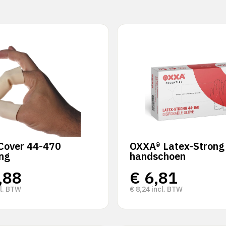
Cover 44-470
OXXA® Latex-Strong
ing
handschoen
,88
€
6,81
l. BTW
€
8,24
incl. BTW