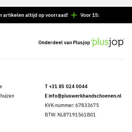
len altijd op voorraad!
Voor 15:00 besteld = dezelf
Onderdeel van Plusjop
e
T +31 85 024 0044
khuizen
E info@pluswerkhandschoenen.nl
KVK-nummer: 67833675
BTW: NL87191561B01