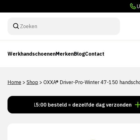
U
Werkhandschoenen
Merken
Blog
Contact
Home
>
Shop
>
OXXA® Driver-Pro-Winter 47-150 handsch
Voor 15:00 besteld = dezelfde dag verzonden
Perso