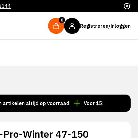
 0044
0
Registreren/inloggen
len altijd op voorraad!
Voor 15:00 besteld = dezelf
-Pro-Winter 47-150