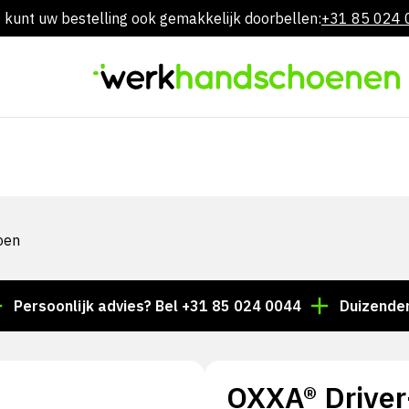
 kunt uw bestelling ook gemakkelijk doorbellen:
+31 85 024
Overslaan
naar
inhoud
oen
onlijk advies? Bel +31 85 024 0044
Duizenden artike
OXXA® Driver