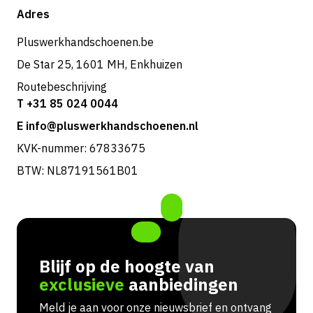
Shop
Adres
Retouren & service
Pluswerkhandschoenen.be
De Star 25, 1601 MH, Enkhuizen
Routebeschrijving
T +31 85 024 0044
E info@pluswerkhandschoenen.nl
KVK-nummer: 67833675
BTW: NL87191561B01
Blijf op de hoogte van
exclusieve
aanbiedingen
Meld je aan voor onze nieuwsbrief en ontvang