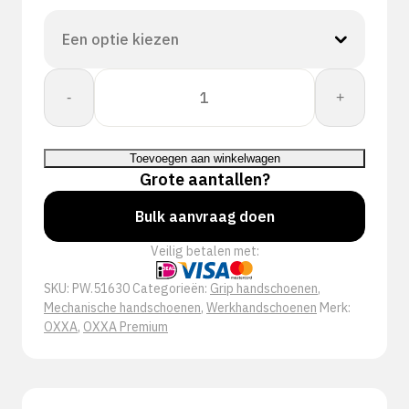
OXXA®
-
+
X-
Mech
51-
Toevoegen aan winkelwagen
630
Grote aantallen?
handschoen
aantal
Bulk aanvraag doen
Veilig betalen met:
SKU:
PW.51630
Categorieën:
Grip handschoenen
,
Mechanische handschoenen
,
Werkhandschoenen
Merk:
OXXA
,
OXXA Premium