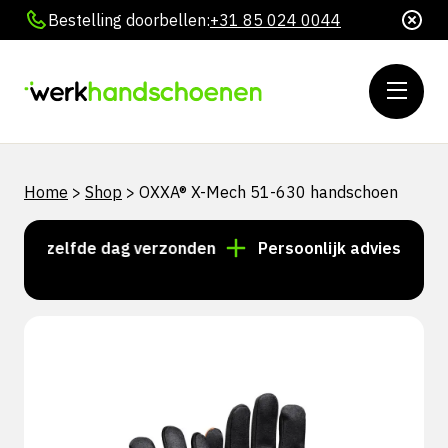
Bestelling doorbellen:
+31 85 024 0044
Home
>
Shop
>
OXXA® X-Mech 51-630 handschoen
 dezelfde dag verzonden
Persoonlijk advies? Bel +3