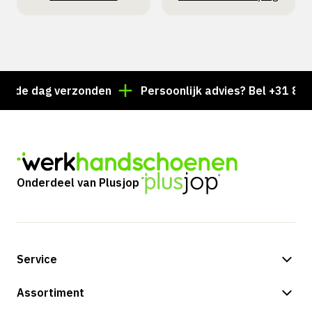
de dag verzonden
Persoonlijk advies? Bel +31 85 024
Onderdeel van Plusjop
Service
Betalingsmogelijkheden
Assortiment
Verzending & bezorging