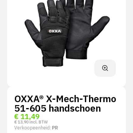
OXXA® X-Mech-Thermo
51-605 handschoen
€
11,49
€
13,90
incl. BTW
Verkoopeenheid:
PR