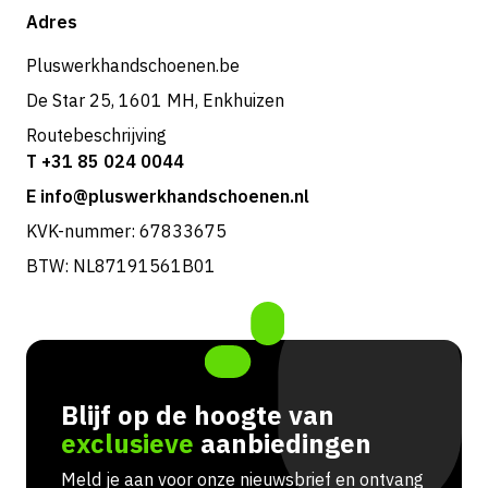
Shop
Adres
Retouren & service
Pluswerkhandschoenen.be
De Star 25, 1601 MH, Enkhuizen
Routebeschrijving
T +31 85 024 0044
E info@pluswerkhandschoenen.nl
KVK-nummer: 67833675
BTW: NL87191561B01
Blijf op de hoogte van
exclusieve
aanbiedingen
Meld je aan voor onze nieuwsbrief en ontvang