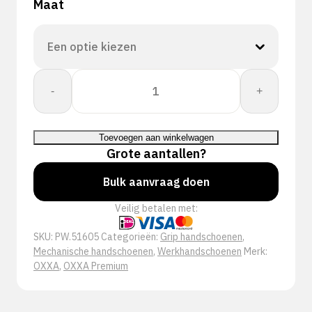
Maat
OXXA®
-
+
X-
Mech-
Thermo
Toevoegen aan winkelwagen
51-
Grote aantallen?
605
handschoen
Bulk aanvraag doen
aantal
Veilig betalen met:
SKU:
PW.51605
Categorieën:
Grip handschoenen
,
Mechanische handschoenen
,
Werkhandschoenen
Merk:
OXXA
,
OXXA Premium