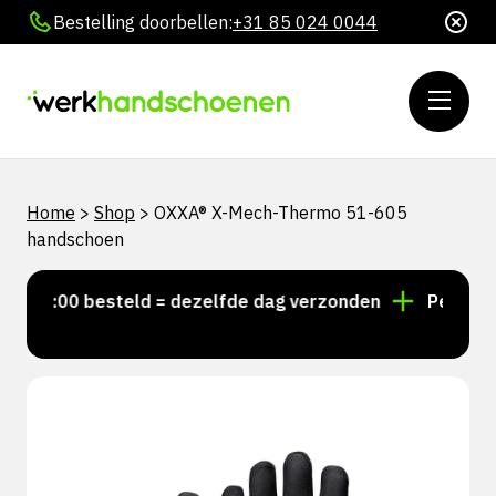
Bestelling doorbellen:
+31 85 024 0044
Home
>
Shop
>
OXXA® X-Mech-Thermo 51-605
handschoen
 15:00 besteld = dezelfde dag verzonden
Persoonlij