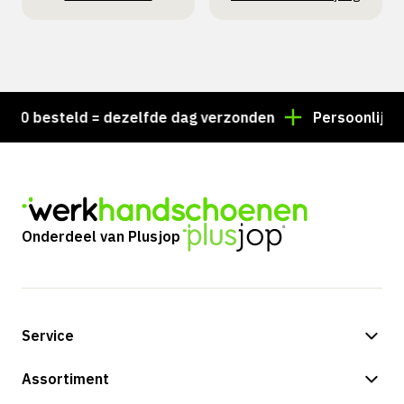
0 besteld = dezelfde dag verzonden
Persoonlijk advi
Onderdeel van Plusjop
Service
Betalingsmogelijkheden
Assortiment
Verzending & bezorging