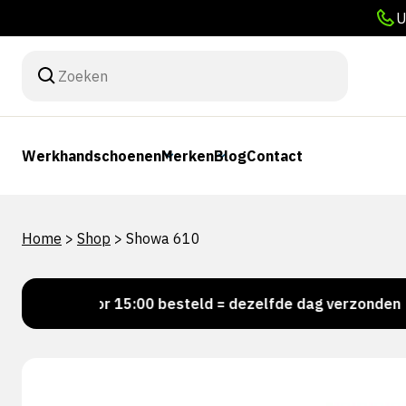
U
Werkhandschoenen
Merken
Blog
Contact
Home
>
Shop
>
Showa 610
Voor 15:00 besteld = dezelfde dag verzonden
P