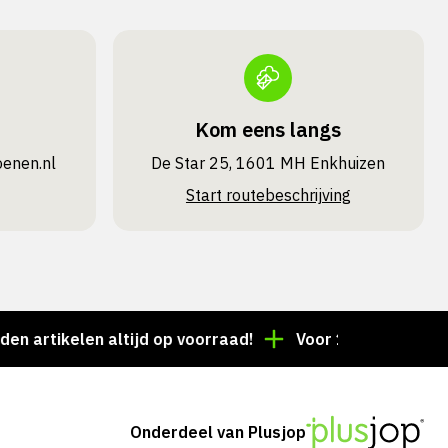
Kom eens langs
oenen.nl
De Star 25, 1601 MH Enkhuizen
Start routebeschrijving
ikelen altijd op voorraad!
Voor 15:00 besteld = dez
Onderdeel van Plusjop