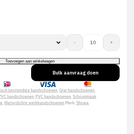
Showa
-
+
610
aantal
Toevoegen aan winkelwagen
Bulk aanvraag doen
isch bestendige handschoenen
,
Grip handschoenen
,
PVC handschoenen
,
PVC handschoenen
,
Schoonmaak
ie
,
Waterdichte werkhandschoenen
Merk:
Showa