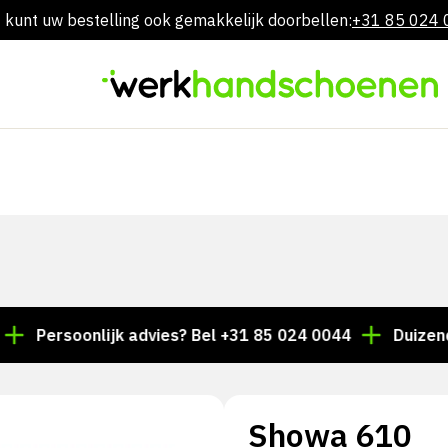
 kunt uw bestelling ook gemakkelijk doorbellen:
+31 85 024
Overslaan
naar
inhoud
ersoonlijk advies? Bel +31 85 024 0044
Duizenden art
Showa 610