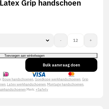
 Latex Grip handschoen
Gnylex
-
+
Set
B
Latex
Toevoegen aan winkelwagen
Grip
Bulk aanvraag doen
handschoen
aantal
n:
Bouw handschoenen
,
Goedkope werkhandschoenen
,
Grip
enen
,
Latex werkhandschoenen
,
Montage handschoenen
,
uinhandschoenen
Merk:
+Safety