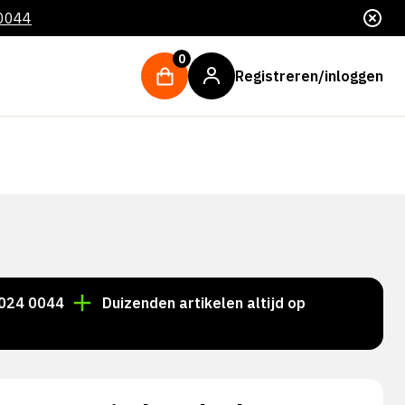
 0044
0
Registreren/inloggen
0044
Duizenden artikelen altijd op voorraad!
Voo