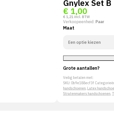
Gnylex Set B
€
1,00
€
1,21
incl. BTW
Verkoopeenheid:
Paar
Maat
Grote aantallen?
Veilig betalen met:
SKU:
0b9e188ecf3f
Categorieë
handschoenen
,
Latex handscho
Stratenmakers handschoenen
,
T