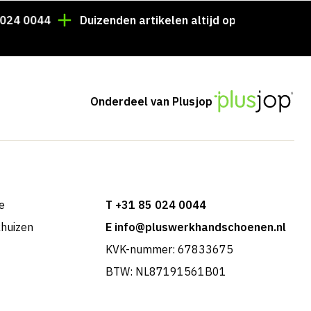
0044
Duizenden artikelen altijd op voorraad!
Voo
Onderdeel van Plusjop
e
T +31 85 024 0044
khuizen
E info@pluswerkhandschoenen.nl
KVK-nummer: 67833675
BTW: NL87191561B01