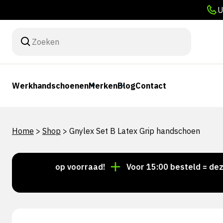
U
Werkhandschoenen
Merken
Blog
Contact
Home
>
Shop
>
Gnylex Set B Latex Grip handschoen
en altijd op voorraad!
Voor 15:00 besteld = dezelfd