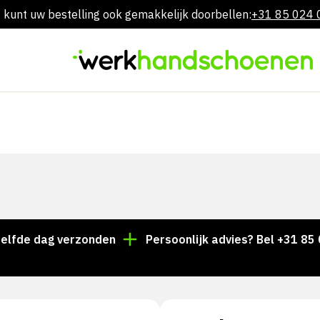
 kunt uw bestelling ook gemakkelijk doorbellen:
+31 85 024
Overslaan
naar
inhoud
e dag verzonden
Persoonlijk advies? Bel +31 85 024 