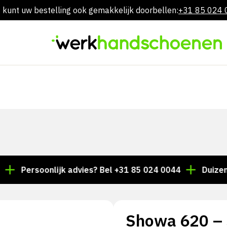
 kunt uw bestelling ook gemakkelijk doorbellen:
+31 85 024
Overslaan
naar
inhoud
ersoonlijk advies? Bel +31 85 024 0044
Duizenden ar
Showa 620 –