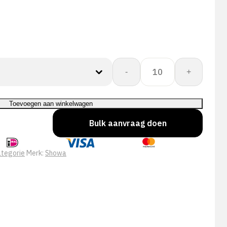
Showa
-
+
620
-
36
Toevoegen aan winkelwagen
cm
Bulk aanvraag doen
aantal
tegorie
Merk:
Showa