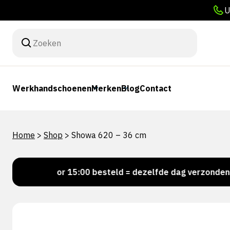
U
Werkhandschoenen
Merken
Blog
Contact
Home
>
Shop
>
Showa 620 – 36 cm
Voor 15:00 besteld = dezelfde dag verzonden
P