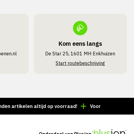
Kom eens langs
oenen.nl
De Star 25, 1601 MH Enkhuizen
Start routebeschrijving
tikelen altijd op voorraad!
Voor 15:00 besteld = de
Onderdeel van Plusjop