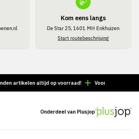
Kom eens langs
oenen.nl
De Star 25, 1601 MH Enkhuizen
Start routebeschrijving
rtikelen altijd op voorraad!
Voor 15:00 besteld = de
Onderdeel van Plusjop