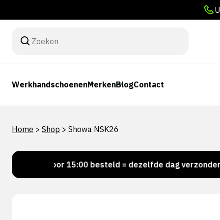
U
Werkhandschoenen
Merken
Blog
Contact
Home
>
Shop
>
Showa NSK26
!
Voor 15:00 besteld = dezelfde dag verzonden