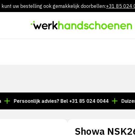
 kunt uw bestelling ook gemakkelijk doorbellen:
+31 85 024
Overslaan
naar
inhoud
Persoonlijk advies? Bel +31 85 024 0044
Duizenden a
Showa NSK2