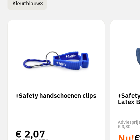
Kleur:
blauw
+Safety handschoenen clips
+Safet
Latex B
Adviesprij
€
3,30
€
2,07
Nu!