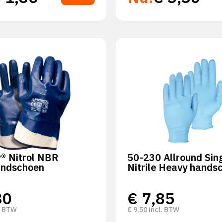
® Nitrol NBR
50-230 Allround Sin
ndschoen
Nitrile Heavy hands
30
€
7,85
. BTW
€
9,50
incl. BTW