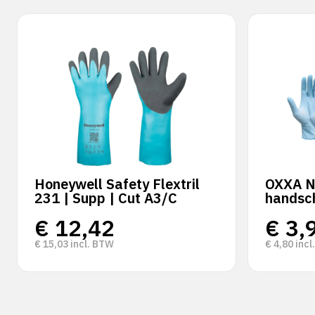
Honeywell Safety Flextril
OXXA Ni
231 | Supp | Cut A3/C
handsc
€
12,42
€
3,
€
15,03
incl. BTW
€
4,80
incl