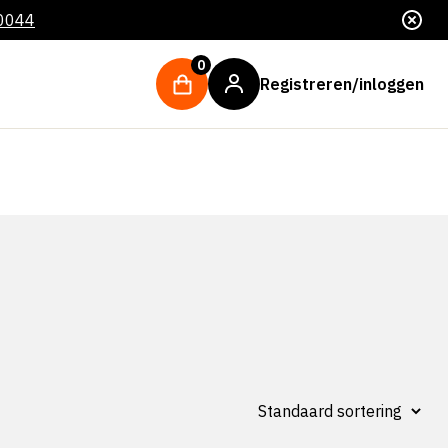
 0044
0
Registreren/inloggen