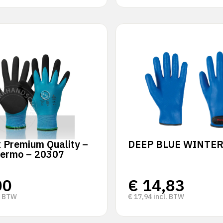
x Premium Quality –
DEEP BLUE WINTE
ermo – 20307
00
€
14,83
. BTW
€
17,94
incl. BTW