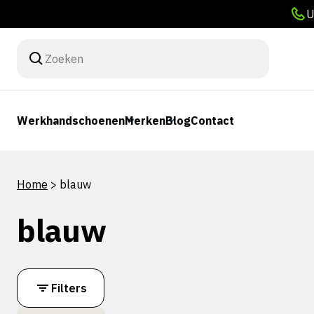
U
Werkhandschoenen
Merken
Blog
Contact
Home
>
blauw
blauw
Filters