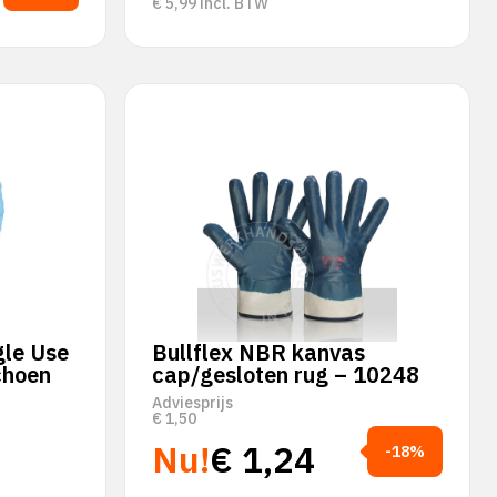
€
5,99
incl. BTW
gle Use
Bullflex NBR kanvas
choen
cap/gesloten rug – 10248
Adviesprijs
€
1,50
Nu!
€
1,24
-18%