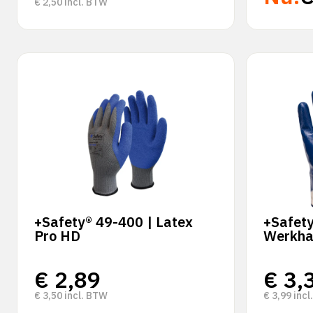
€
2,50
incl. BTW
+Safety® 49-400 | Latex
+Safety
Pro HD
Werkha
€
2,89
€
3,
€
3,50
incl. BTW
€
3,99
incl