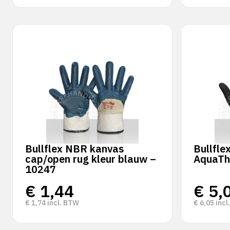
Bullflex NBR kanvas
Bullfle
cap/open rug kleur blauw –
AquaTh
10247
€
1,44
€
5,
€
1,74
incl. BTW
€
6,05
incl