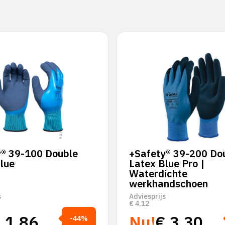
y® 39-100 Double
+Safety® 39-200 Do
lue
Latex Blue Pro |
Waterdichte
werkhandschoen
s
Adviesprijs
€
4,12
€
1,86
Nu!
€
3,30
-44%