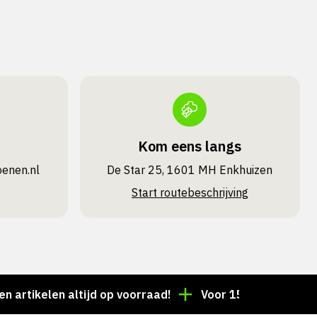
Kom eens langs
oenen.nl
De Star 25, 1601 MH Enkhuizen
Start routebeschrijving
len altijd op voorraad!
Voor 15:00 besteld = dezelf