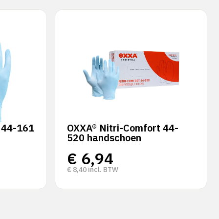
 44-161
OXXA® Nitri-Comfort 44-
520 handschoen
€
6,94
€
8,40
incl. BTW