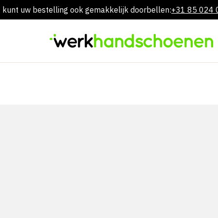
 kunt uw bestelling ook gemakkelijk doorbellen:
+31 85 024
Overslaan
naar
inhoud