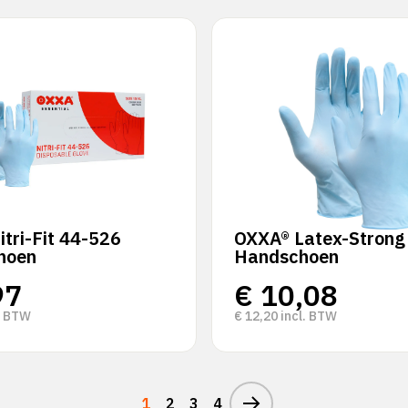
tri-Fit 44-526
OXXA® Latex-Strong
hoen
Handschoen
97
€
10,08
. BTW
€
12,20
incl. BTW
1
2
3
4