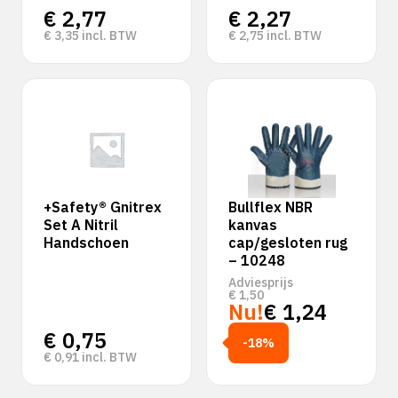
€
2,77
€
2,27
€
3,35
incl. BTW
€
2,75
incl. BTW
+Safety® Gnitrex
Bullflex NBR
Set A Nitril
kanvas
Handschoen
cap/gesloten rug
– 10248
Adviesprijs
€
1,50
Nu!
€
1,24
€
0,75
-18%
€
0,91
incl. BTW