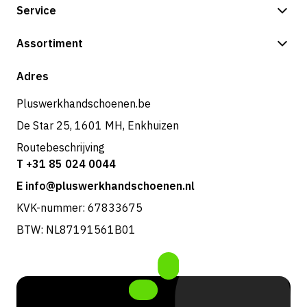
Service
Betalingsmogelijkheden
Assortiment
Shop
Adres
Pluswerkhandschoenen.be
De Star 25, 1601 MH, Enkhuizen
Routebeschrijving
T +31 85 024 0044
E info@pluswerkhandschoenen.nl
KVK-nummer: 67833675
BTW: NL87191561B01