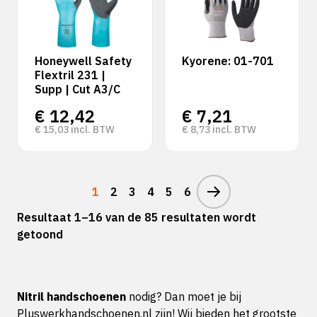
Honeywell Safety
Kyorene: 01-701
Flextril 231 |
Supp | Cut A3/C
€
12,42
€
7,21
€
15,03
incl. BTW
€
8,73
incl. BTW
1
2
3
4
5
6
Resultaat 1–16 van de 85 resultaten wordt
getoond
Nitril handschoenen
nodig? Dan moet je bij
Pluswerkhandschoenen.nl zijn! Wij bieden het grootste