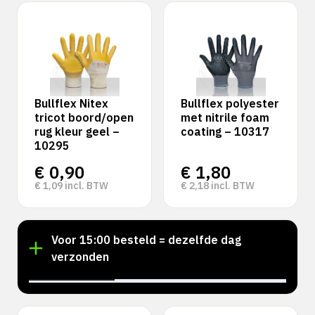
Bullflex Nitex
Bullflex polyester
tricot boord/open
met nitrile foam
rug kleur geel –
coating – 10317
10295
€
0,90
€
1,80
€
1,09
incl. BTW
€
2,18
incl. BTW
!
Voor 15:00 besteld = dezelfde dag
verzonden