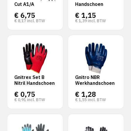
Cut A1/A
Handschoen
€
6,75
€
1,15
€
8,17
incl. BTW
€
1,39
incl. BTW
Gnitrex Set B
Gnitro NBR
Nitril Handschoen
Werkhandschoen
€
0,75
€
1,28
€
0,91
incl. BTW
€
1,55
incl. BTW