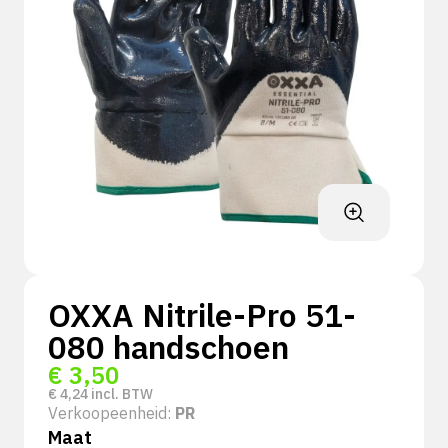
OXXA Nitrile-Pro 51-
080 handschoen
€
3,50
€
4,24
incl. BTW
Verkoopeenheid:
PR
Maat