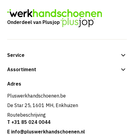
Onderdeel van Plusjop
Service
Betalingsmogelijkheden
Assortiment
Verzending & bezorging
Shop
Adres
Retouren & service
Pluswerkhandschoenen.be
De Star 25, 1601 MH, Enkhuizen
Routebeschrijving
T +31 85 024 0044
E info@pluswerkhandschoenen.nl