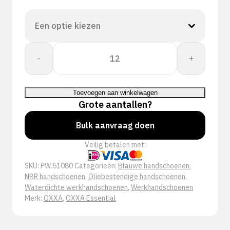
OXXA
-
+
Nitrile-
Pro
51-
Toevoegen aan winkelwagen
080
Grote aantallen?
handschoen
aantal
Bulk aanvraag doen
Veilig betalen met:
SKU:
PW.51080
Categorieën:
Blauwe handschoenen
,
NBR handschoenen
,
Oliebestendige handschoenen
,
Waterdichte werkhandschoenen
,
Werkhandschoenen
Merk:
OXXA
,
OXXA Essential