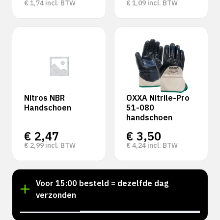
€
1,74
incl. BTW
€
1,09
incl. BTW
Nitros NBR
OXXA Nitrile-Pro
Handschoen
51-080
handschoen
€
2,47
€
3,50
€
2,99
incl. BTW
€
4,24
incl. BTW
!
Voor 15:00 besteld = dezelfde dag
verzonden