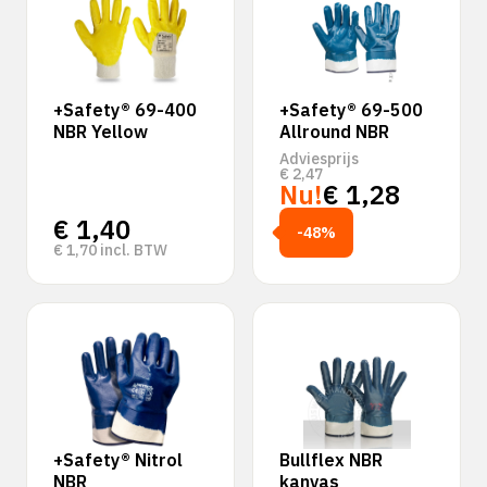
+Safety® 69-400
+Safety® 69-500
NBR Yellow
Allround NBR
Adviesprijs
€
2,47
Nu!
€
1,28
€
1,40
-48%
€
1,70
incl. BTW
+Safety® Nitrol
Bullflex NBR
NBR
kanvas