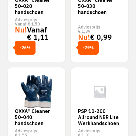
OXXA® Cleaner
OXXA® Cleaner
50-020
50-030
handschoen
handschoen
Adviesprijs
Vanaf
€
1,50
Adviesprijs
Nu!
Vanaf
€
1,39
€
1,11
Nu!
€
0,99
-26%
-29%
OXXA® Cleaner
PSP 10-200
50-040
Allround NBR Lite
handschoen
Werkhandschoen
Adviesprijs
Adviesprijs
€
1,55
€
1,31