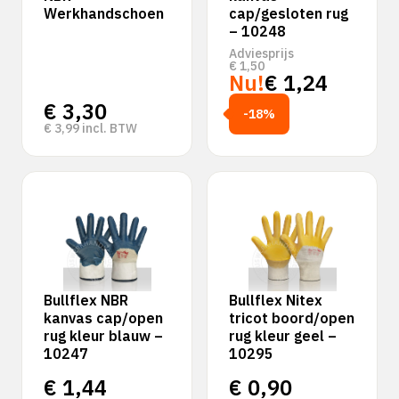
Werkhandschoen
cap/gesloten rug
– 10248
Adviesprijs
€
1,50
Nu!
€
1,24
€
3,30
-18%
€
3,99
incl. BTW
Bullflex NBR
Bullflex Nitex
kanvas cap/open
tricot boord/open
rug kleur blauw –
rug kleur geel –
10247
10295
€
1,44
€
0,90