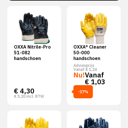
‹
›
OXXA Nitrile-Pro
OXXA® Cleaner
51-082
50-000
handschoen
handschoen
Adviesprijs
Vanaf
€
1,24
Nu!
Vanaf
€
1,03
€
4,30
-17%
€
5,20
incl. BTW