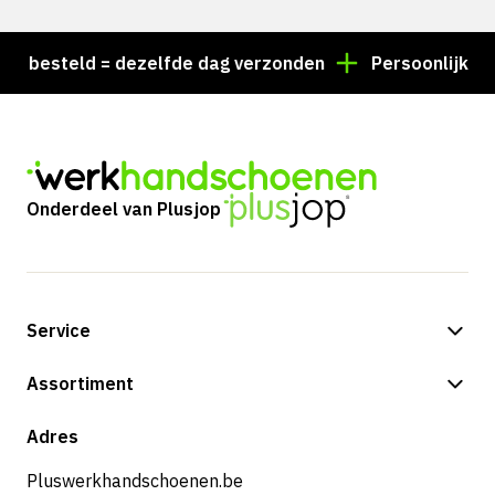
esteld = dezelfde dag verzonden
Persoonlijk advies
Onderdeel van Plusjop
Service
Betalingsmogelijkheden
Assortiment
Shop
Adres
Pluswerkhandschoenen.be