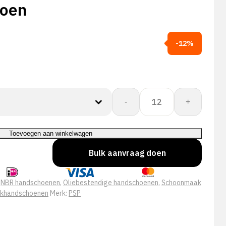
oen
-12%
PSP
-
+
10-
200
Allround
Toevoegen aan winkelwagen
NBR
Bulk aanvraag doen
Lite
Werkhandschoen
aantal
:
NBR handschoenen
,
Oliebestendige handschoenen
,
Schoonmaak
rkhandschoenen
Merk:
PSP