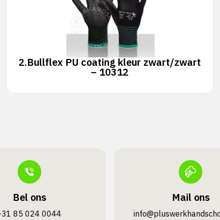
2.
Bullflex PU coating kleur zwart/zwart
– 10312
Bel ons
Mail ons
+31 85 024 0044
info@pluswerk­handsch