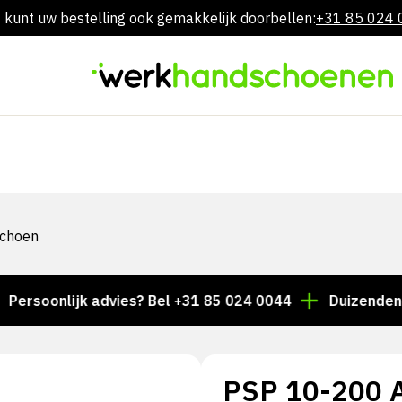
 kunt uw bestelling ook gemakkelijk doorbellen:
+31 85 024
Overslaan
naar
inhoud
schoen
onlijk advies? Bel +31 85 024 0044
Duizenden artikel
PSP 10-200 A