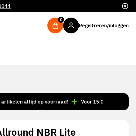
 0044
0
Registreren/inloggen
en altijd op voorraad!
Voor 15:00 besteld = dezelfd
llround NBR Lite