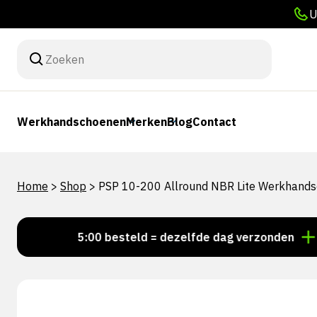
U
Werkhandschoenen
Merken
Blog
Contact
Home
>
Shop
>
PSP 10-200 Allround NBR Lite Werkhand
Voor 15:00 besteld = dezelfde dag verzonden
Perso