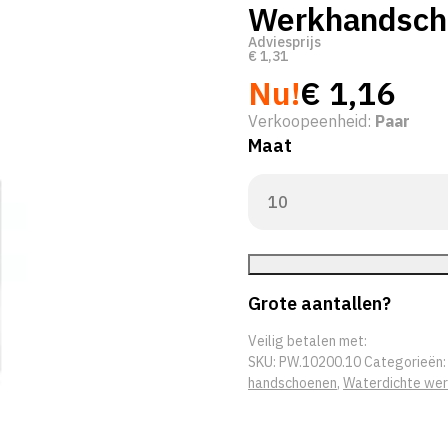
Werkhandsch
Adviesprijs
€
1,31
Nu!
€
1,16
Verkoopeenheid:
Paar
Maat
Grote aantallen?
Veilig betalen met:
SKU:
PW.10200.10
Categorieën
handschoenen
,
Waterdichte we