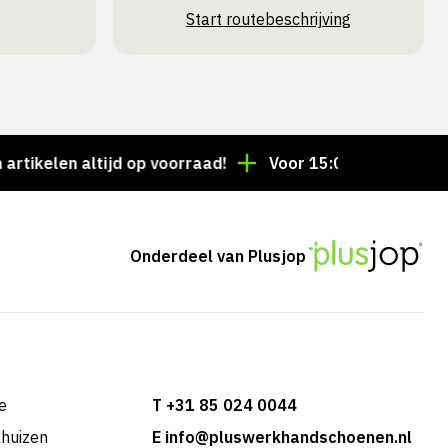
Start routebeschrijving
len altijd op voorraad!
Voor 15:00 besteld = dezelf
Onderdeel van Plusjop
e
T +31 85 024 0044
khuizen
E info@pluswerkhandschoenen.nl