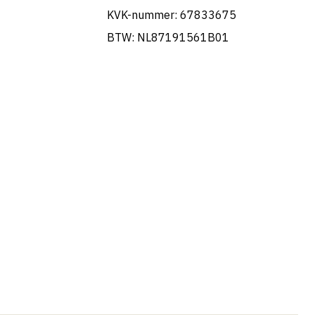
KVK-nummer: 67833675
BTW: NL87191561B01
Portuguese
French
Swedish