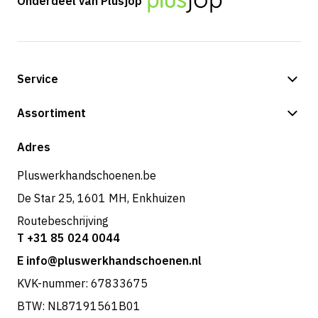
Onderdeel van Plusjop
Service
Betalingsmogelijkheden
Assortiment
Verzending & bezorging
Shop
Adres
Retouren & service
Pluswerkhandschoenen.be
De Star 25, 1601 MH, Enkhuizen
Routebeschrijving
T +31 85 024 0044
E info@pluswerkhandschoenen.nl
KVK-nummer: 67833675
BTW: NL87191561B01