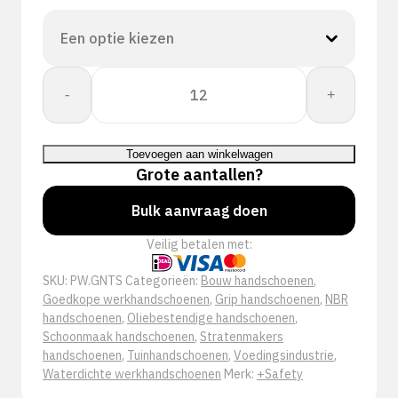
Nitros
-
+
NBR
Handschoen
aantal
Toevoegen aan winkelwagen
Grote aantallen?
Bulk aanvraag doen
Veilig betalen met:
SKU:
PW.GNTS
Categorieën:
Bouw handschoenen
,
Goedkope werkhandschoenen
,
Grip handschoenen
,
NBR
handschoenen
,
Oliebestendige handschoenen
,
Schoonmaak handschoenen
,
Stratenmakers
handschoenen
,
Tuinhandschoenen
,
Voedingsindustrie
,
Waterdichte werkhandschoenen
Merk:
+Safety