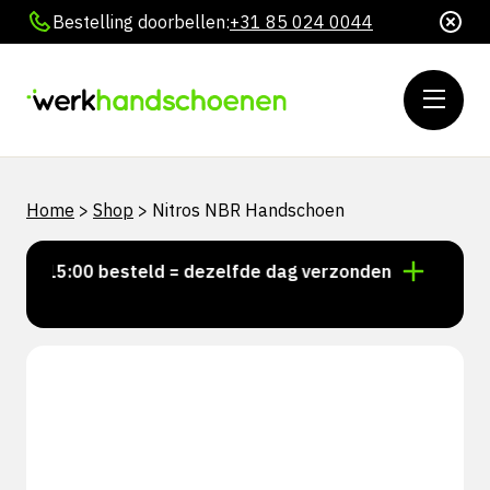
Bestelling doorbellen:
+31 85 024 0044
Home
>
Shop
>
Nitros NBR Handschoen
or 15:00 besteld = dezelfde dag verzonden
Persoonli