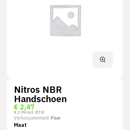
Nitros NBR
Handschoen
€
2,47
€
2,99
incl. BTW
Verkoopeenheid:
Paar
Maat