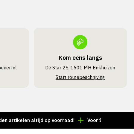
Kom eens langs
oenen.nl
De Star 25, 1601 MH Enkhuizen
Start routebeschrijving
ikelen altijd op voorraad!
Voor 15:00 besteld = dez