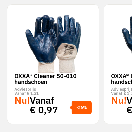
OXXA® Cleaner 50-010
OXXA® 
handschoen
handsc
Adviesprijs
Adviesprij
Vanaf
€
1,31
Vanaf
€
1,
Nu!
Vanaf
Nu!
V
€
0,97
-26%