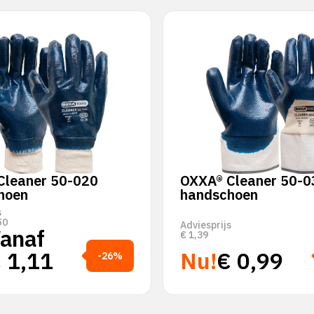
Cleaner 50-020
OXXA® Cleaner 50-0
hoen
handschoen
s
50
Adviesprijs
anaf
€
1,39
€
1,11
Nu!
€
0,99
-26%