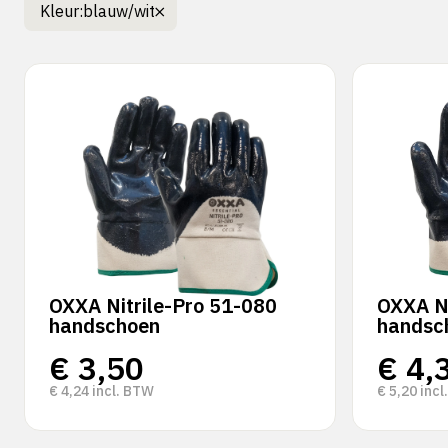
Kleur:
blauw/wit
OXXA Nitrile-Pro 51-080
OXXA Ni
handschoen
handsc
€
3,50
€
4,
€
4,24
incl. BTW
€
5,20
incl