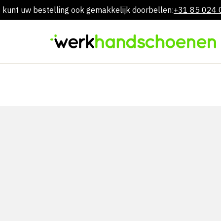
 kunt uw bestelling ook gemakkelijk doorbellen:
+31 85 024
Overslaan
naar
inhoud