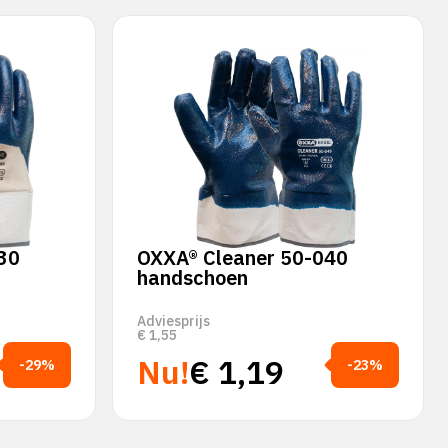
30
OXXA® Cleaner 50-040
handschoen
Adviesprijs
€
1,55
Nu!
€
1,19
-29%
-23%