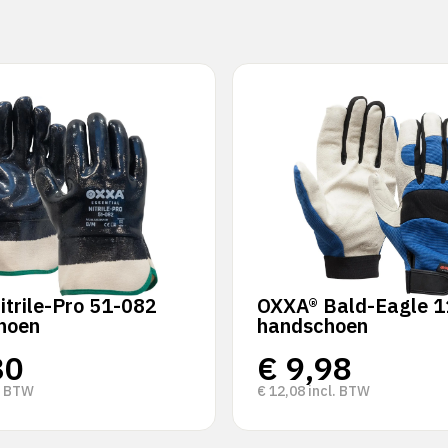
trile-Pro 51-082
OXXA® Bald-Eagle 1
hoen
handschoen
30
€
9,98
. BTW
€
12,08
incl. BTW