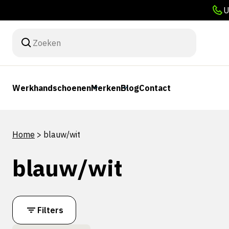
U
Werkhandschoenen
Merken
Blog
Contact
Home
>
blauw/wit
blauw/wit
Filters