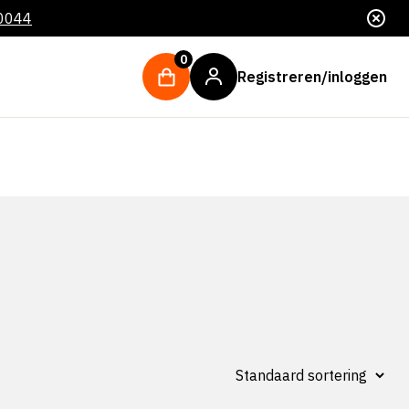
 0044
0
Registreren/inloggen