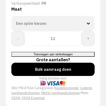
Verkoopeenheid:
PR
Maat
OXXA®
-
+
Bald-
Eagle-
Winter
Toevoegen aan winkelwagen
47-
Grote aantallen?
166
handschoen
Bulk aanvraag doen
aantal
Veilig betalen met:
SKU:
PW.47166
Categorieën:
Koudebestendig
,
Lederen
werkhandschoenen
,
Winter werkhandschoenen
Merk:
OXXA
,
OXXA Essential