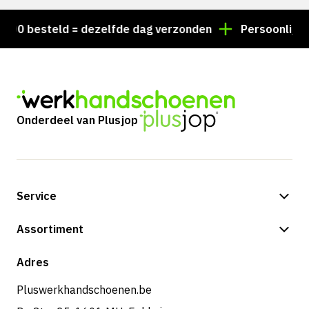
00 besteld = dezelfde dag verzonden
Persoonlijk adv
Onderdeel van Plusjop
Service
Betalingsmogelijkheden
Assortiment
Verzending & bezorging
Shop
Adres
Retouren & service
Pluswerkhandschoenen.be