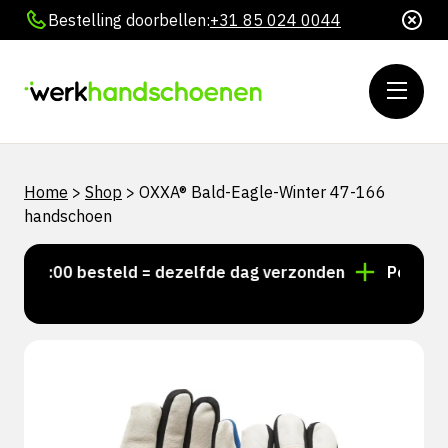
Bestelling doorbellen:
+31 85 024 0044
Home
>
Shop
>
OXXA® Bald-Eagle-Winter 47-166
handschoen
r 15:00 besteld = dezelfde dag verzonden
Persoonlij