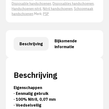
Disposable handschoenen
,
Disposables handschoenen
,
Handschoenen nitril
,
Nitril handschoenen
,
Schoonmaak
handschoenen
Merk:
PSP
Bijkomende
Beschrijving
informatie
Beschrijving
Eigenschappen
· Eenmalig gebruik
· 100% Nitril, 0,07 mm
· Voedselveilig