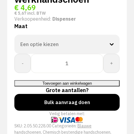
€
4,69
€
5,67
incl. BTW
Verkoopeenheid:
Dispenser
Maat
PSP
-
+
50-
228
Allround
Toevoegen aan winkelwagen
Single
Grote aantallen?
Use
Nitrile
Bulk aanvraag doen
werkhandschoen
Veilig betalen met:
aantal
SKU:
2.05.50.228.00
Categorieën:
Blauwe
handschoenen
,
Chemisch bestendige handschoenen
,