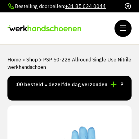
Bestelling doorbellen:
+31 85 024 0044
Home
>
Shop
>
PSP 50-228 Allround Single Use Nitrile
werkhandschoen
 15:00 besteld = dezelfde dag verzonden
Persoonlij