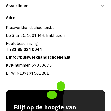
Betalingsmogelijkheden
Assortiment
Verzending & bezorging
Shop
Adres
Retouren & service
Pluswerkhandschoenen.be
De Star 25, 1601 MH, Enkhuizen
Routebeschrijving
T +31 85 024 0044
E info@pluswerkhandschoenen.nl
KVK-nummer: 67833675
BTW: NL87191561B01
Blijf op de hoogte van