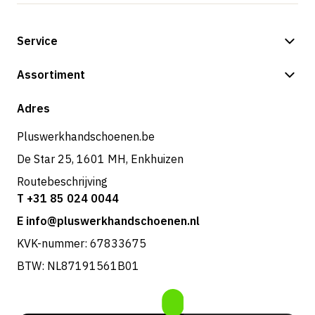
Service
Betalingsmogelijkheden
Assortiment
Verzending & bezorging
Shop
Adres
Retouren & service
Pluswerkhandschoenen.be
De Star 25, 1601 MH, Enkhuizen
Routebeschrijving
T +31 85 024 0044
E info@pluswerkhandschoenen.nl
KVK-nummer: 67833675
BTW: NL87191561B01