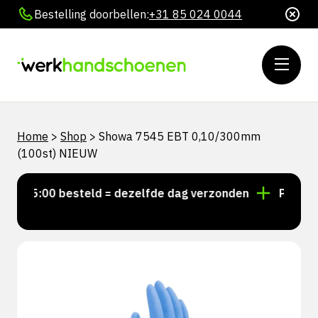
Bestelling doorbellen:
+31 85 024 0044
Home
>
Shop
>
Showa 7545 EBT 0,10/300mm
(100st) NIEUW
r 15:00 besteld = dezelfde dag verzonden
Persoonli