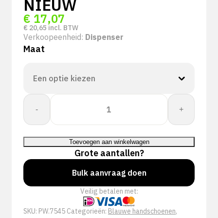
NIEUW
€
17,07
€
20,65
incl. BTW
Verkoopeenheid:
Dispenser
Maat
Showa
-
+
7545
EBT
0,10/300mm
Toevoegen aan winkelwagen
(100st)
Grote aantallen?
NIEUW
aantal
Bulk aanvraag doen
Veilig betalen met:
SKU:
PW.7545
Categorieën:
Blauwe handschoenen
,