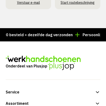
Verstuur e-mail
Start routebeschrijving
0 besteld = dezelfde dag verzonden
Persoonlijk advi
Onderdeel van Plusjop
Service
Betalingsmogelijkheden
Assortiment