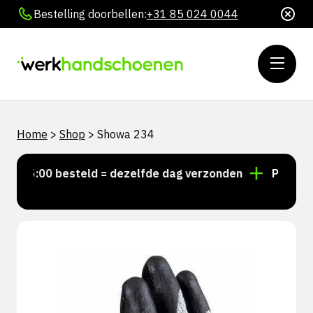
Bestelling doorbellen:
+31 85 024 0044
Home
>
Shop
>
Showa 234
 15:00 besteld = dezelfde dag verzonden
Persoonlij