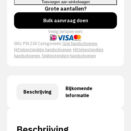
Toevoegen aan winkelwagen
Grote aantallen?
Bulk aanvraag doen
Veilig betalen met:
SKU:
PW.234
Categorieën:
Grip handschoenen
,
Hittebestendige handschoenen
,
Hittebestendige
handschoenen
,
Snijbestendige handschoenen
Bijkomende
Beschrijving
informatie
Beschrijving