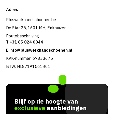
Verzending & bezorging
Shop
Adres
Retouren & service
Pluswerkhandschoenen.be
De Star 25, 1601 MH, Enkhuizen
Routebeschrijving
T +31 85 024 0044
E info@pluswerkhandschoenen.nl
KVK-nummer: 67833675
BTW: NL87191561B01
Blijf op de hoogte van
exclusieve
aanbiedingen