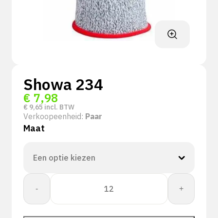
Showa 234
€
7,98
€
9,65
incl. BTW
Verkoopeenheid:
Paar
Maat
Showa
-
+
234
aantal