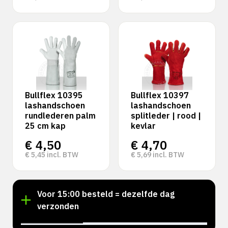
Bullflex 10395
Bullflex 10397
lashandschoen
lashandschoen
rundlederen palm
splitleder | rood |
25 cm kap
kevlar
€
4,50
€
4,70
€
5,45
incl. BTW
€
5,69
incl. BTW
!
Voor 15:00 besteld = dezelfde dag
verzonden