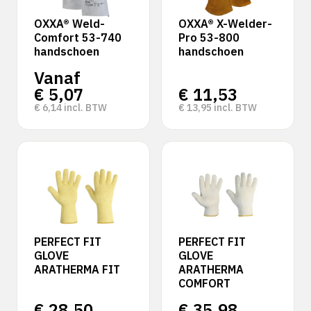
OXXA® Weld-
OXXA® X-Welder-
Comfort 53-740
Pro 53-800
handschoen
handschoen
Vanaf
€
5,07
€
11,53
€
6,14
incl. BTW
€
13,95
incl. BTW
PERFECT FIT
PERFECT FIT
GLOVE
GLOVE
ARATHERMA FIT
ARATHERMA
COMFORT
€
28,50
€
35,98