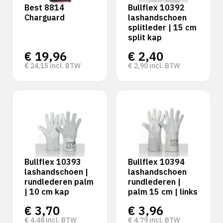
Best 8814
Bullflex 10392
Charguard
lashandschoen
splitleder | 15 cm
split kap
€
19,96
€
2,40
€
24,15
incl. BTW
€
2,90
incl. BTW
Bullflex 10393
Bullflex 10394
lashandschoen |
lashandschoen
rundlederen palm
rundlederen |
| 10 cm kap
palm 15 cm | links
€
3,70
€
3,96
€
4,48
incl. BTW
€
4,79
incl. BTW