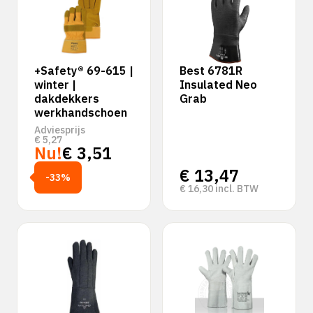
+Safety® 69-615 |
Best 6781R
winter |
Insulated Neo
dakdekkers
Grab
werkhandschoen
Adviesprijs
€
5,27
Nu!
€
3,51
€
13,47
-33%
€
16,30
incl. BTW