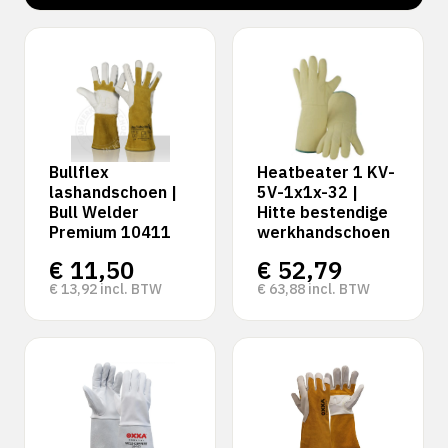
‹
›
Bullflex
Heatbeater 1 KV-
lashandschoen |
5V-1x1x-32 |
Bull Welder
Hitte bestendige
Premium 10411
werkhandschoen
€
11,50
€
52,79
€
13,92
incl. BTW
€
63,88
incl. BTW