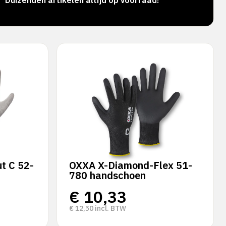
Duizenden artikelen altijd op voorraad!
Voor 
verz
t C 52-
OXXA X-Diamond-Flex 51-
780 handschoen
€
10,33
€
12,50
incl. BTW