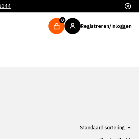
 0044
0
Registreren/inloggen