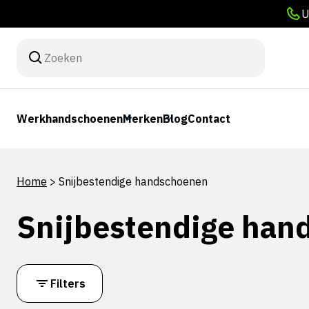
U
Werkhandschoenen
Merken
Blog
Contact
Home
>
Snijbestendige handschoenen
Snijbestendige han
Filters