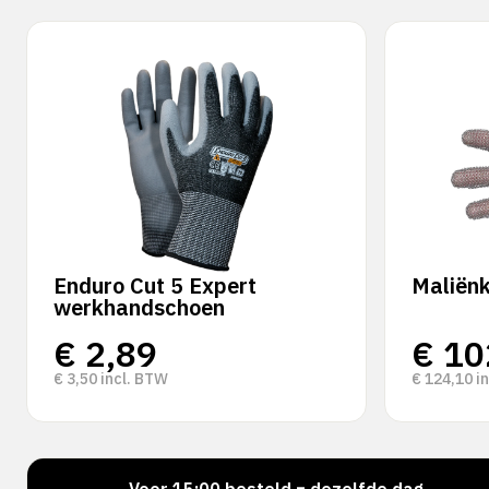
Enduro Cut 5 Expert
Maliën
werkhandschoen
€
2,89
€
10
€
3,50
incl. BTW
€
124,10
in