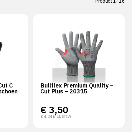
Product 1–16
Cut C
Bullflex Premium Quality –
schoen
Cut Plus – 20315
€
3,50
€
4,24
incl. BTW