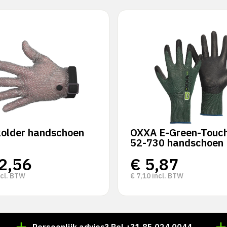
kolder handschoen
OXXA E-Green-Touch
52-730 handschoen
2,56
€
5,87
cl. BTW
€
7,10
incl. BTW