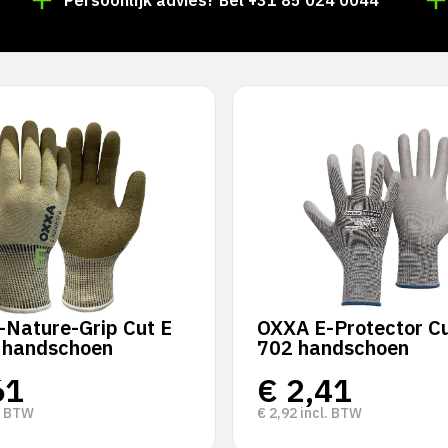
Persoonlijk advies? Bel +31 85 024 0044
Nature-Grip Cut E
OXXA E-Protector Cu
 handschoen
702 handschoen
61
€
2,41
. BTW
€
2,92
incl. BTW