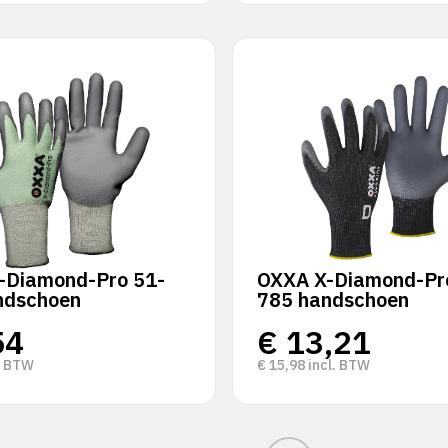
-Diamond-Pro 51-
OXXA X-Diamond-Pr
ndschoen
785 handschoen
54
€
13,21
. BTW
€
15,98
incl. BTW