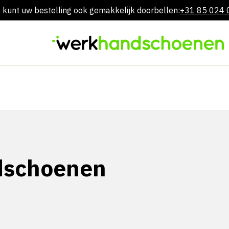
 kunt uw bestelling ook gemakkelijk doorbellen:
+31 85 024
Overslaan
naar
inhoud
dschoenen