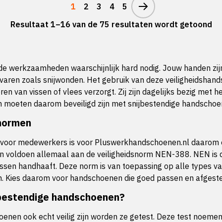
1
2
3
4
5
Resultaat 1–16 van de 75 resultaten wordt getoond
 werkzaamheden waarschijnlijk hard nodig. Jouw handen zijn t
aren zoals snijwonden. Het gebruik van deze veiligheidshands
en van vissen of vlees verzorgt. Zij zijn dagelijks bezig met
n moeten daarom beveiligd zijn met snijbestendige handschoe
normen
eid voor medewerkers is voor Pluswerkhandschoenen.nl daarom 
 voldoen allemaal aan de veiligheidsnorm NEN-388. NEN is d
ocessen handhaaft. Deze norm is van toepassing op alle types
. Kies daarom voor handschoenen die goed passen en afgestemd
jbestendige handschoenen?
nen ook echt veilig zijn worden ze getest. Deze test noemen 