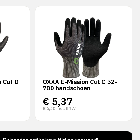
 Cut D
OXXA E-Mission Cut C 52-
700 handschoen
€
5,37
€
6,50
incl. BTW