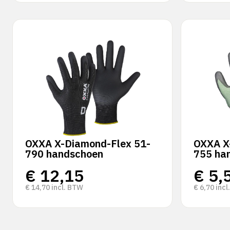
OXXA X-Diamond-Flex 51-
OXXA X
790 handschoen
755 ha
€
12,15
€
5,
€
14,70
incl. BTW
€
6,70
incl