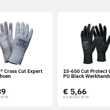
® Cross Cut Expert
15-650 Cut Protect 
hoen
PU Black Werkhand
89
€
5,66
. BTW
€
6,85
incl. BTW