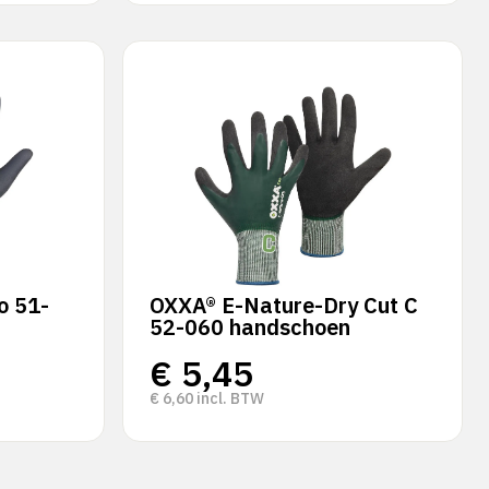
o 51-
OXXA® E-Nature-Dry Cut C
52-060 handschoen
€
5,45
€
6,60
incl. BTW