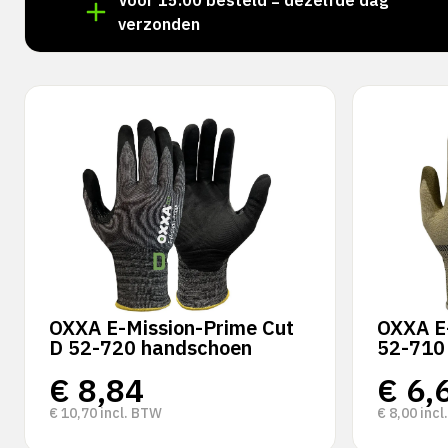
aad!
Voor 15:00 besteld = dezelfde dag
verzonden
OXXA E-Mission-Prime Cut
OXXA E-
D 52-720 handschoen
52-710
€
8,84
€
6,
€
10,70
incl. BTW
€
8,00
incl