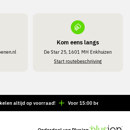
Kom eens langs
oenen.nl
De Star 25, 1601 MH Enkhuizen
Start routebeschrijving
ltijd op voorraad!
Voor 15:00 besteld = dezelfde da
Onderdeel van Plusjop