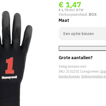
€
1,47
€
1,78
incl. BTW
Verkoopeenheid:
BOX
Maat
Grote aantallen?
Veilig betalen met:
SKU:
2132251
Categorieën:
Gri
handschoenen
,
Snijbestendige 