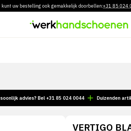
 kunt uw bestelling ook gemakkelijk doorbellen:
+31 85 024
Overslaan
naar
inhoud
jk advies? Bel +31 85 024 0044
Duizenden artikelen a
VERTIGO BL