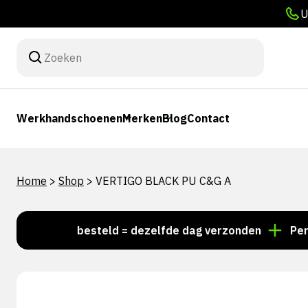
U
Werkhandschoenen
Merken
Blog
Contact
Home
>
Shop
>
VERTIGO BLACK PU C&G A
r 15:00 besteld = dezelfde dag verzonden
Persoonli