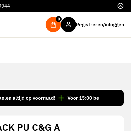
 0044
0
Registreren/inloggen
ltijd op voorraad!
Voor 15:00 besteld = dezelfde da
ACK PU C&G A