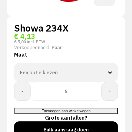
Showa 234X
€
4,13
€
5,00
incl. BTW
Verkoopeenheid:
Paar
Maat
Showa
-
+
234X
aantal
Toevoegen aan winkelwagen
Grote aantallen?
Bulk aanvraag doen