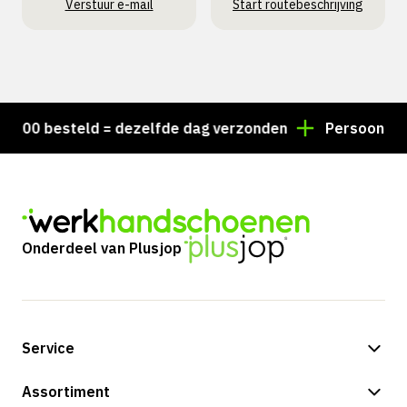
Verstuur e-mail
Start routebeschrijving
00 besteld = dezelfde dag verzonden
Persoonlijk ad
Onderdeel van Plusjop
Service
Betalingsmogelijkheden
Assortiment