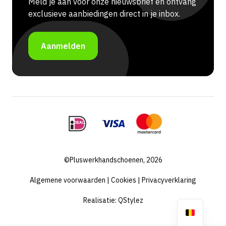
Meld je aan voor onze nieuwsbrief en ontvang
exclusieve aanbiedingen direct in je inbox.
Aanmelden
©Pluswerkhandschoenen, 2026
Algemene voorwaarden
|
Cookies
|
Privacyverklaring
Realisatie:
QStylez