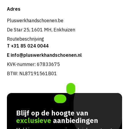
Verzending & bezorging
Shop
Adres
Retouren & service
Pluswerkhandschoenen.be
De Star 25, 1601 MH, Enkhuizen
Routebeschrijving
T +31 85 024 0044
E info@pluswerkhandschoenen.nl
KVK-nummer: 67833675
BTW: NL87191561B01
Blijf op de hoogte van
exclusieve
aanbiedingen