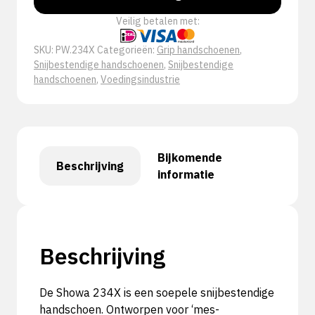
Veilig betalen met:
SKU:
PW.234X
Categorieën:
Grip handschoenen
,
Snijbestendige handschoenen
,
Snijbestendige
handschoenen
,
Voedingsindustrie
Bijkomende
Beschrijving
informatie
Beschrijving
De Showa 234X is een soepele snijbestendige
handschoen. Ontworpen voor ‘mes-