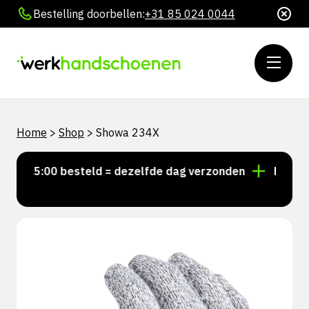
Bestelling doorbellen:
+31 85 024 0044
Home
>
Shop
>
Showa 234X
r 15:00 besteld = dezelfde dag verzonden
Persoonli