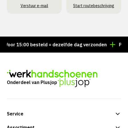
Verstuur e-mail
Start routebeschrijving
oor 15:00 besteld = dezelfde dag verzonden
Persoon
Onderdeel van Plusjop
Service
Betalingsmogelijkheden
Assortiment