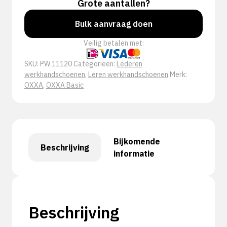
Grote aantallen?
Bulk aanvraag doen
Veilig betalen met:
SKU:
PW.11120
Categorieën:
Lederen
werkhandschoenen
,
Leren werkhandschoenen
Merk:
OXXA
,
OXXA Basic
Bijkomende
Beschrijving
informatie
Beschrijving