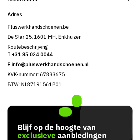
Verzending & bezorging
Shop
Adres
Retouren & service
Pluswerkhandschoenen.be
De Star 25, 1601 MH, Enkhuizen
Routebeschrijving
T +31 85 024 0044
E info@pluswerkhandschoenen.nl
KVK-nummer: 67833675
BTW: NL87191561B01
Blijf op de hoogte van
exclusieve
aanbiedingen