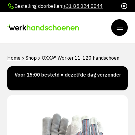
Bestelling doorbellen:
+31 85 024 0044
Home
>
Shop
>
OXXA® Worker 11-120 handschoen
Voor 15:00 besteld = dezelfde dag verzonden
Per