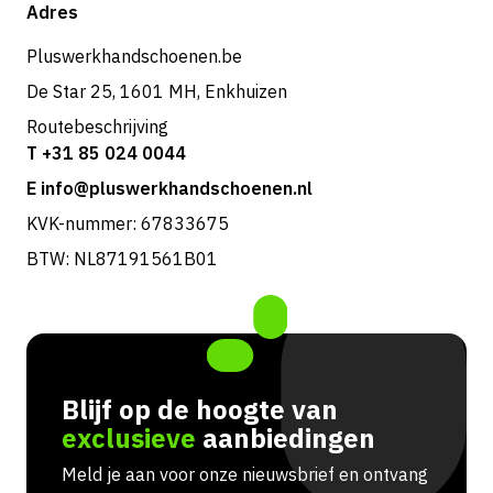
Shop
Adres
Retouren & service
Pluswerkhandschoenen.be
De Star 25, 1601 MH, Enkhuizen
Routebeschrijving
T +31 85 024 0044
E info@pluswerkhandschoenen.nl
KVK-nummer: 67833675
BTW: NL87191561B01
Blijf op de hoogte van
exclusieve
aanbiedingen
Meld je aan voor onze nieuwsbrief en ontvang