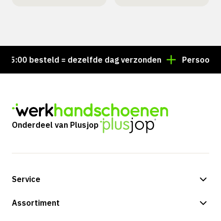
5:00 besteld = dezelfde dag verzonden
Persoonlijk 
Onderdeel van Plusjop
Service
Betalingsmogelijkheden
Assortiment
Verzending & bezorging