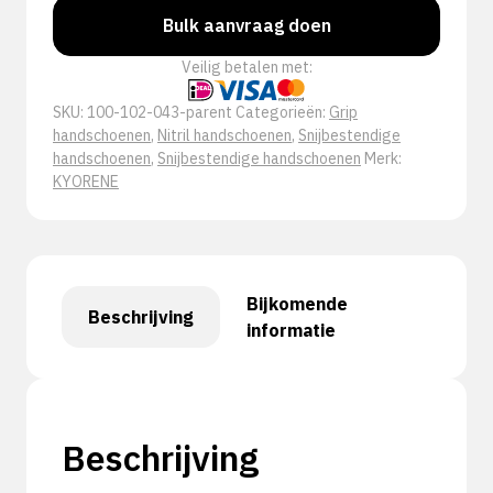
Bulk aanvraag doen
Veilig betalen met:
SKU:
100-102-043-parent
Categorieën:
Grip
handschoenen
,
Nitril handschoenen
,
Snijbestendige
handschoenen
,
Snijbestendige handschoenen
Merk:
KYORENE
Bijkomende
Beschrijving
informatie
Beschrijving