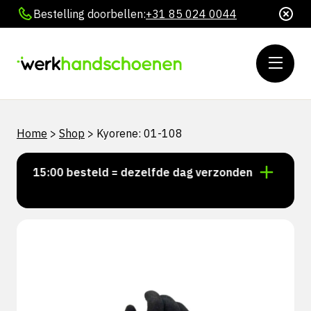
Bestelling doorbellen:
+31 85 024 0044
Home
>
Shop
>
Kyorene: 01-108
oor 15:00 besteld = dezelfde dag verzonden
Persoonl