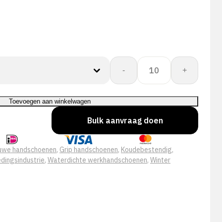
DEEP
-
+
BLUE
WINTER
aantal
Toevoegen aan winkelwagen
Bulk aanvraag doen
uwe handschoenen
,
Grip handschoenen
,
Koudebestendig
,
dingsindustrie
,
Waterdichte werkhandschoenen
,
Winter