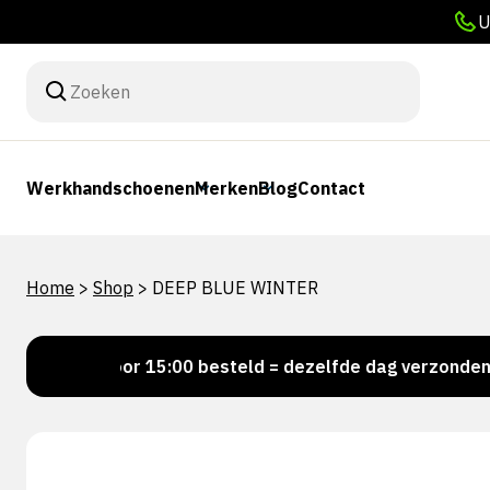
U
Werkhandschoenen
Merken
Blog
Contact
Home
>
Shop
>
DEEP BLUE WINTER
!
Voor 15:00 besteld = dezelfde dag verzonden