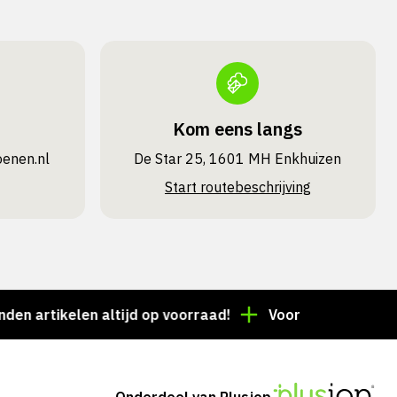
Kom eens langs
oenen.nl
De Star 25, 1601 MH Enkhuizen
Start routebeschrijving
rtikelen altijd op voorraad!
Voor 15:00 besteld = de
Onderdeel van Plusjop