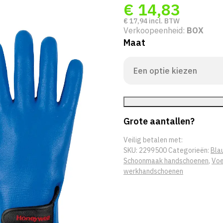
€
14,83
€
17,94
incl. BTW
Verkoopeenheid:
BOX
Maat
Grote aantallen?
Veilig betalen met:
SKU:
2299500
Categorieën:
Bla
Schoonmaak handschoenen
,
Voe
werkhandschoenen