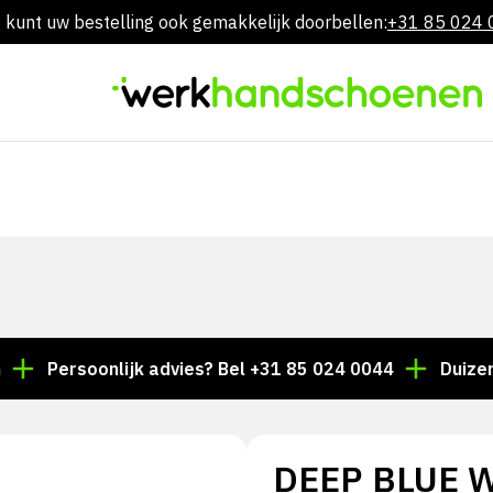
 kunt uw bestelling ook gemakkelijk doorbellen:
+31 85 024
Overslaan
naar
inhoud
Persoonlijk advies? Bel +31 85 024 0044
Duizenden a
DEEP BLUE 