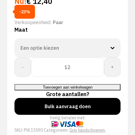
Nu!
€
12,40
-23%
Verkoopeenheid:
Paar
Maat
PSP
-
+
15-
590
Cut
Toevoegen aan winkelwagen
Protect
Grote aantallen?
Cut
D
Bulk aanvraag doen
Cut
Veilig betalen met:
IP
Pro
SKU:
PW.15590
Categorieën:
Grip handschoenen
,
Werkhandschoen