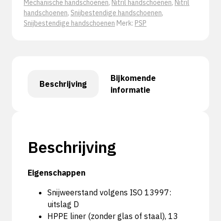
Mechanische handschoenen
,
Nitril handschoenen
,
Nitril
aantal
handschoenen
,
Snijbestendige handschoenen
,
Snijbestendige handschoenen
Merk:
PSP
Bijkomende
Beschrijving
informatie
Beschrijving
Eigenschappen
Snijweerstand volgens ISO 13997:
uitslag D
HPPE liner (zonder glas of staal), 13