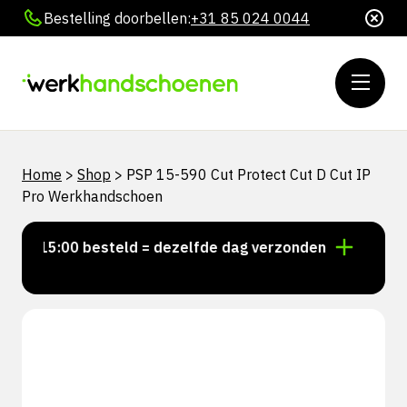
Bestelling doorbellen:
+31 85 024 0044
Home
>
Shop
>
PSP 15-590 Cut Protect Cut D Cut IP
Pro Werkhandschoen
or 15:00 besteld = dezelfde dag verzonden
Persoonli