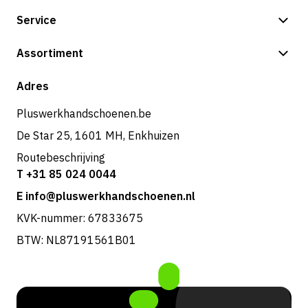
Service
Betalingsmogelijkheden
Assortiment
Verzending & bezorging
Shop
Adres
Retouren & service
Pluswerkhandschoenen.be
De Star 25, 1601 MH, Enkhuizen
Routebeschrijving
T +31 85 024 0044
E info@pluswerkhandschoenen.nl
KVK-nummer: 67833675
BTW: NL87191561B01