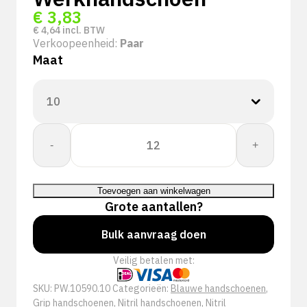
€
3,83
€
4,64
incl. BTW
Verkoopeenheid:
Paar
Maat
PSP
-
+
10-
590
Allround
Toevoegen aan winkelwagen
Nitrile
Grote aantallen?
Foam
Pro
Bulk aanvraag doen
TS
Veilig betalen met:
Werkhandschoen
aantal
SKU:
PW.10590.10
Categorieën:
Blauwe handschoenen
,
Grip handschoenen
,
Nitril handschoenen
,
Nitril