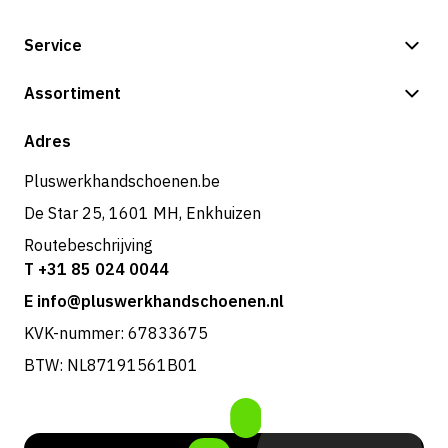
Service
Betalingsmogelijkheden
Assortiment
Verzending & bezorging
Shop
Adres
Retouren & service
Pluswerkhandschoenen.be
De Star 25, 1601 MH, Enkhuizen
Routebeschrijving
T +31 85 024 0044
E info@pluswerkhandschoenen.nl
KVK-nummer: 67833675
BTW: NL87191561B01