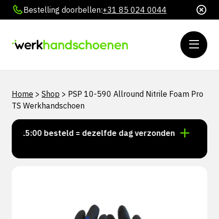
Bestelling doorbellen:
+31 85 024 0044
Home
>
Shop
>
PSP 10-590 Allround Nitrile Foam Pro
TS Werkhandschoen
r 15:00 besteld = dezelfde dag verzonden
Persoonli