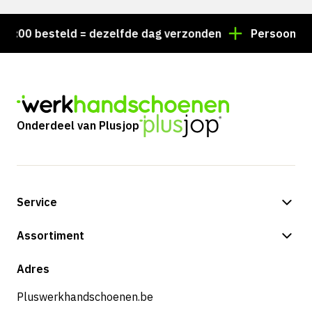
00 besteld = dezelfde dag verzonden
Persoonlijk ad
Onderdeel van Plusjop
Service
Betalingsmogelijkheden
Assortiment
Verzending & bezorging
Shop
Adres
Retouren & service
Pluswerkhandschoenen.be