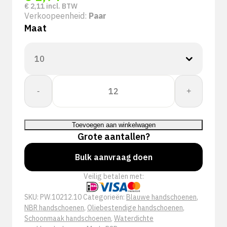
€
2,11
incl. BTW
Verkoopeenheid:
Paar
Maat
PSP
-
+
10-
212
Allround
Toevoegen aan winkelwagen
NBR
Grote aantallen?
Werkhandschoen
aantal
Bulk aanvraag doen
Veilig betalen met:
SKU:
PW.10212.10
Categorieën:
Blauwe handschoenen
,
NBR handschoenen
,
Oliebestendige handschoenen
,
Schoonmaak handschoenen
,
Waterdichte