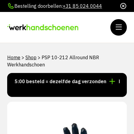
Bestelling doorbellen:
+31 85 024 0044
Home
>
Shop
>
PSP 10-212 Allround NBR
Werkhandschoen
r 15:00 besteld = dezelfde dag verzonden
Persoonli