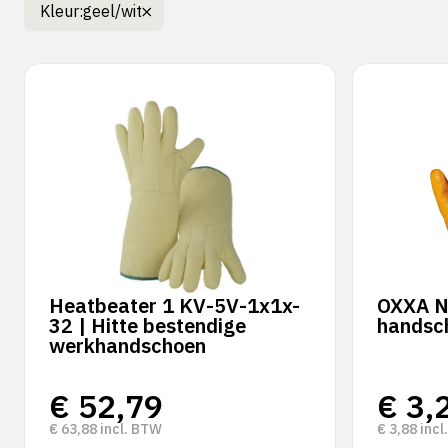
Kleur:
geel/wit
Heatbeater 1 KV-5V-1x1x-
OXXA Ni
32 | Hitte bestendige
handsc
werkhandschoen
€
52,79
€
3,
€
63,88
incl. BTW
€
3,88
incl