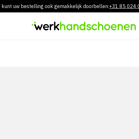
 kunt uw bestelling ook gemakkelijk doorbellen:
+31 85 024
Overslaan
naar
inhoud