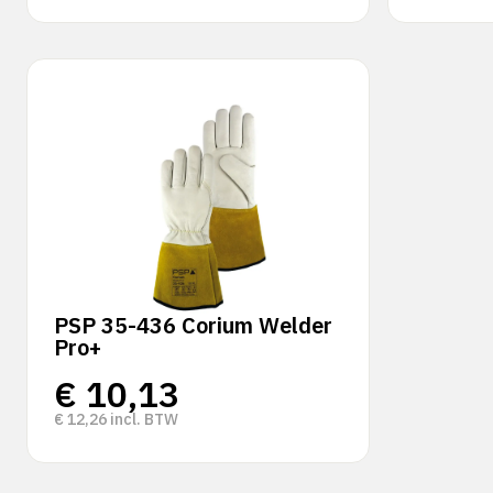
PSP 35-436 Corium Welder
Pro+
€
10,13
€
12,26
incl. BTW