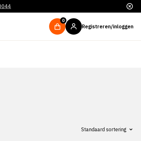
 0044
0
Registreren/inloggen