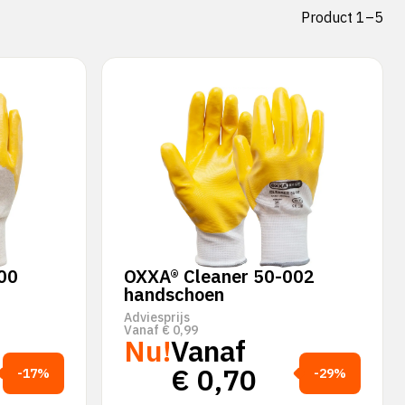
Product 1–5
00
OXXA® Cleaner 50-002
handschoen
Adviesprijs
Vanaf
€
0,99
Nu!
Vanaf
€
0,70
-17%
-29%