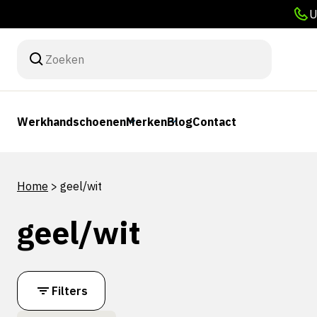
U
Werkhandschoenen
Merken
Blog
Contact
Home
>
geel/wit
geel/wit
Filters