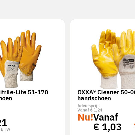
trile-Lite 51-170
OXXA® Cleaner 50-0
hoen
handschoen
Adviesprijs
Vanaf
€
1,24
Nu!
Vanaf
21
€
1,03
. BTW