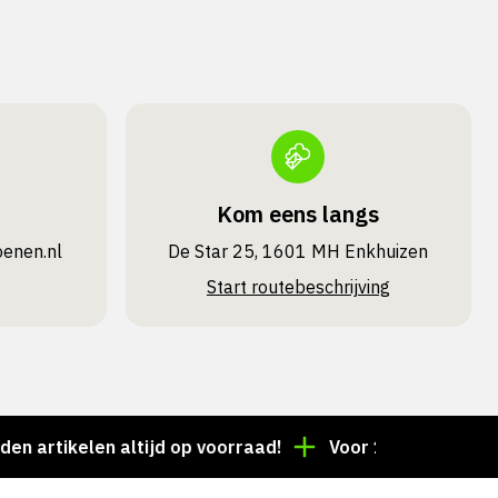
Kom eens langs
oenen.nl
De Star 25, 1601 MH Enkhuizen
Start routebeschrijving
tikelen altijd op voorraad!
Voor 15:00 besteld = de