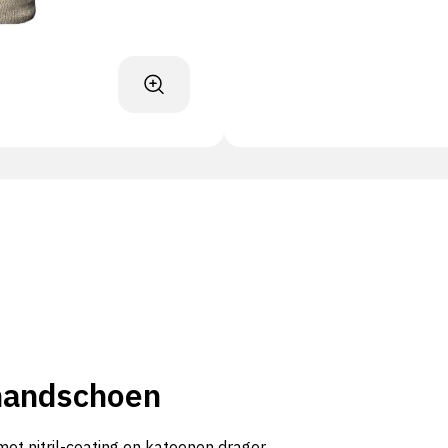
 handschoen
et nitril-coating en katoenen drager.