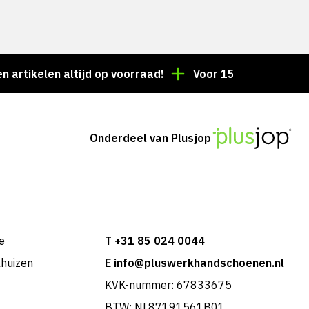
elen altijd op voorraad!
Voor 15:00 besteld = dezel
Onderdeel van Plusjop
e
T +31 85 024 0044
khuizen
E info@pluswerkhandschoenen.nl
KVK-nummer: 67833675
BTW: NL87191561B01