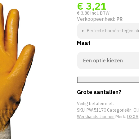
€
3,21
€
3,88
incl. BTW
Verkoopeenheid:
PR
Perfecte barrière tegen ol
Maat
Grote aantallen?
Veilig betalen met:
SKU:
PW.51170
Categorieën:
Ol
Werkhandschoenen
Merk:
OXXA