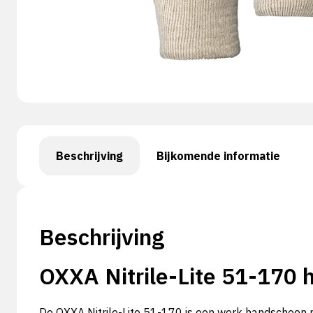
Beschrijving
Bijkomende informatie
Beschrijving
OXXA Nitrile-Lite 51-170
De OXXA Nitrile-Lite 51-170 is een werk handschoen m