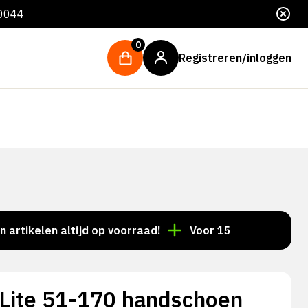
 0044
0
Registreren/inloggen
elen altijd op voorraad!
Voor 15:00 besteld = dezelf
-Lite 51-170 handschoen