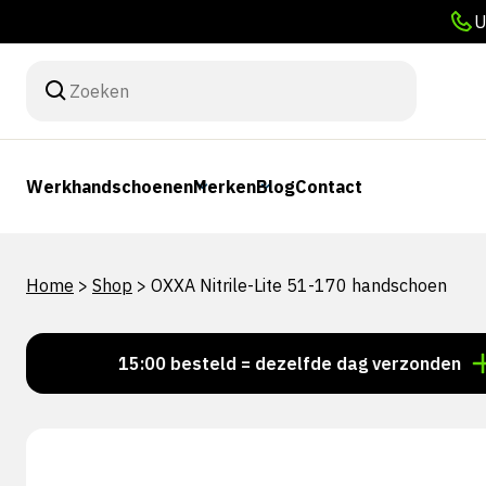
U
Werkhandschoenen
Merken
Blog
Contact
Home
>
Shop
>
OXXA Nitrile-Lite 51-170 handschoen
Voor 15:00 besteld = dezelfde dag verzonden
Pers