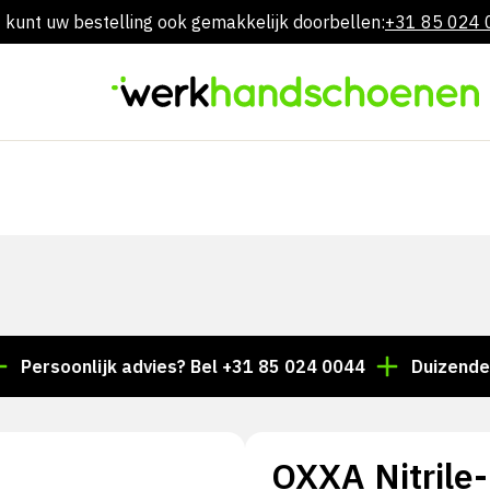
 kunt uw bestelling ook gemakkelijk doorbellen:
+31 85 024
Overslaan
naar
inhoud
oonlijk advies? Bel +31 85 024 0044
Duizenden artik
OXXA Nitrile