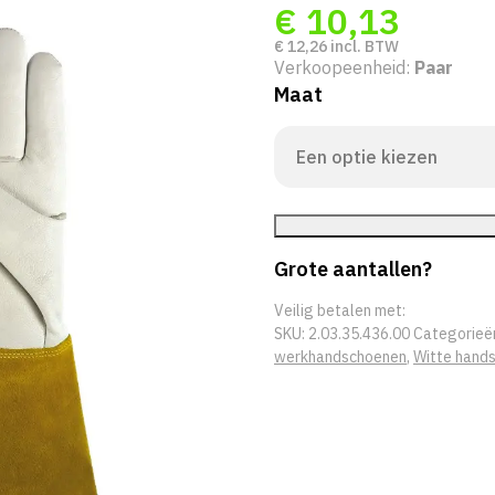
€
10,13
€
12,26
incl. BTW
Verkoopeenheid:
Paar
Maat
Grote aantallen?
Veilig betalen met:
SKU:
2.03.35.436.00
Categorieë
werkhandschoenen
,
Witte hand