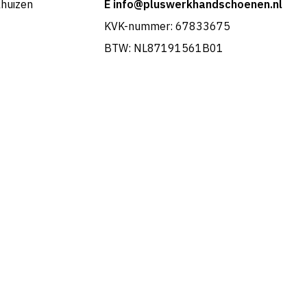
khuizen
E info@pluswerkhandschoenen.nl
KVK-nummer: 67833675
BTW: NL87191561B01
Portuguese
French