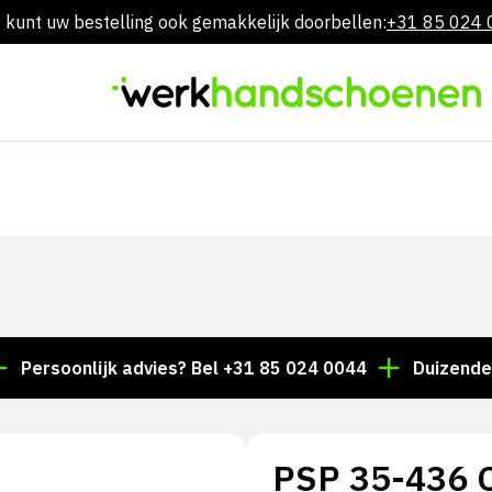
 kunt uw bestelling ook gemakkelijk doorbellen:
+31 85 024
Overslaan
naar
inhoud
oonlijk advies? Bel +31 85 024 0044
Duizenden artike
PSP 35-436 C