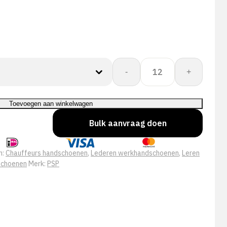
PSP
-
+
35-
436
Corium
Toevoegen aan winkelwagen
Welder
Bulk aanvraag doen
Pro+
aantal
n:
Chauffeurs handschoenen
,
Lederen werkhandschoenen
,
Leren
schoenen
Merk:
PSP