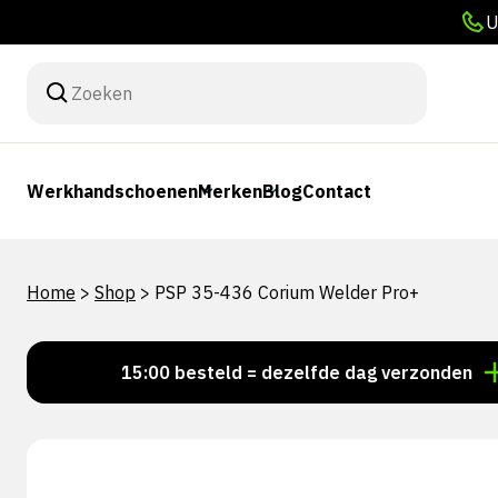
U
Werkhandschoenen
Merken
Blog
Contact
Home
>
Shop
>
PSP 35-436 Corium Welder Pro+
Voor 15:00 besteld = dezelfde dag verzonden
Pers