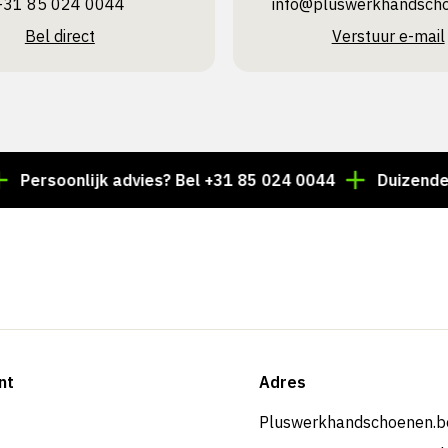
+31 85 024 0044
info@pluswerk­handsch
Bel direct
Verstuur e-mail
oonlijk advies? Bel +31 85 024 0044
Duizenden artike
nt
Adres
Pluswerkhandschoenen.b