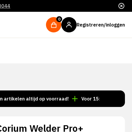
 0044
0
Registreren/inloggen
len altijd op voorraad!
Voor 15:00 besteld = dezelf
orium Welder Pro+