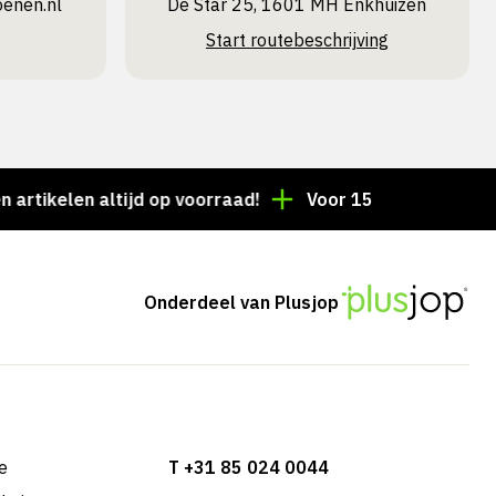
oenen.nl
De Star 25, 1601 MH Enkhuizen
Start routebeschrijving
len altijd op voorraad!
Voor 15:00 besteld = dezelf
Onderdeel van Plusjop
e
T +31 85 024 0044