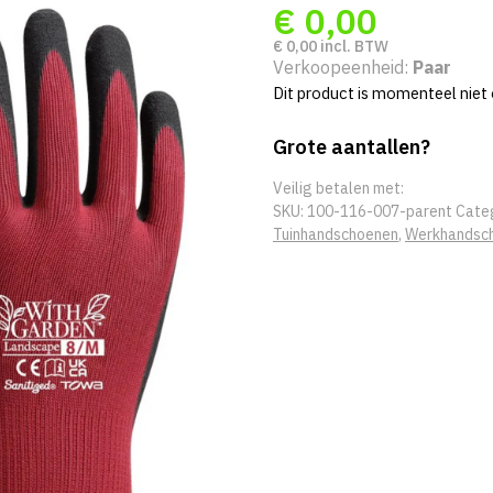
€
0,00
€
0,00
incl. BTW
Verkoopeenheid:
Paar
Dit product is momenteel niet 
Grote aantallen?
Veilig betalen met:
SKU:
100-116-007-parent
Cate
Tuinhandschoenen
,
Werkhandsc