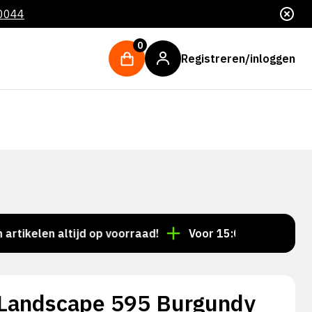
 0044
0
Registreren/inloggen
len altijd op voorraad!
Voor 15:00 besteld = dezelfd
 Landscape 595 Burgundy