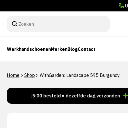
U
Werkhandschoenen
Merken
Blog
Contact
Home
>
Shop
>
WithGarden: Landscape 595 Burgundy
Voor 15:00 besteld = dezelfde dag verzonden
Perso