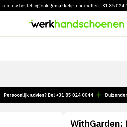
 kunt uw bestelling ook gemakkelijk doorbellen:
+31 85 024
Overslaan
naar
inhoud
onlijk advies? Bel +31 85 024 0044
Duizenden artike
WithGarden: