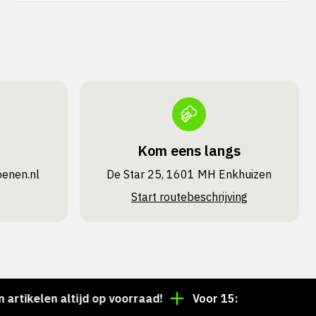
Kom eens langs
oenen.nl
De Star 25, 1601 MH Enkhuizen
Start routebeschrijving
len altijd op voorraad!
Voor 15:00 besteld = dezelf