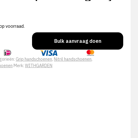
op voorraad.
Bulk aanvraag doen
gorieën:
Grip handschoenen
,
Nitril handschoenen
,
hoenen
Merk:
WITHGARDEN