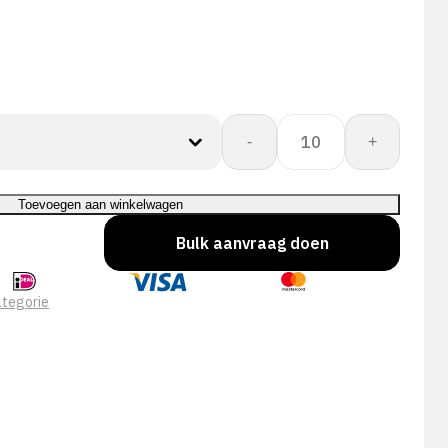
Showa
-
+
490
aantal
Toevoegen aan winkelwagen
Bulk aanvraag doen
tegorie