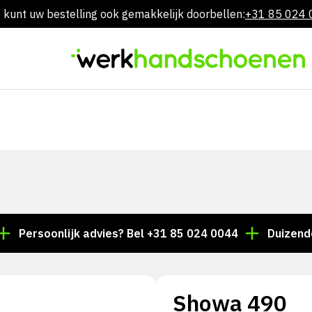
 kunt uw bestelling ook gemakkelijk doorbellen:
+31 85 024
Overslaan
naar
inhoud
rsoonlijk advies? Bel +31 85 024 0044
Duizenden arti
Showa 490