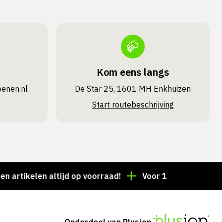
Kom eens langs
oenen.nl
De Star 25, 1601 MH Enkhuizen
Start routebeschrijving
kelen altijd op voorraad!
Voor 15:00 besteld = deze
Onderdeel van Plusjop