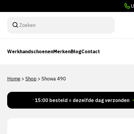
U
Werkhandschoenen
Merken
Blog
Contact
Home
>
Shop
>
Showa 490
Voor 15:00 besteld = dezelfde dag verzonden
Pe