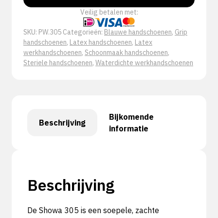
Veilig betalen met:
SKU:
PW.305
Categorieën:
Blauwe handschoenen
,
Grip
handschoenen
,
Latex handschoenen
,
Latex
werkhandschoenen
,
Schoonmaak handschoenen
,
Steriele handschoenen
,
Waterdichte werkhandschoenen
Bijkomende
Beschrijving
informatie
Beschrijving
De Showa 305 is een soepele, zachte