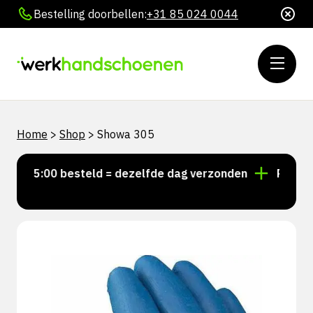
Bestelling doorbellen:
+31 85 024 0044
Home
>
Shop
>
Showa 305
r 15:00 besteld = dezelfde dag verzonden
Persoonli