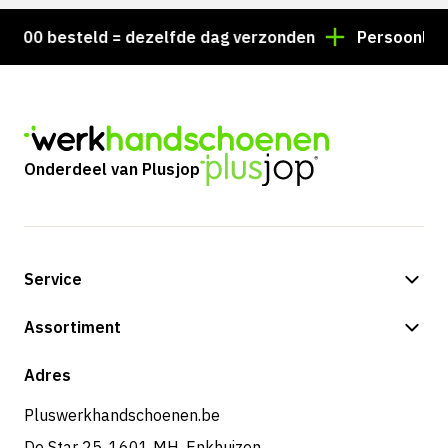
00 besteld = dezelfde dag verzonden
Persoonlijk adv
Onderdeel van Plusjop
Service
Betalingsmogelijkheden
Assortiment
Verzending & bezorging
Shop
Adres
Retouren & service
Pluswerkhandschoenen.be
De Star 25, 1601 MH, Enkhuizen