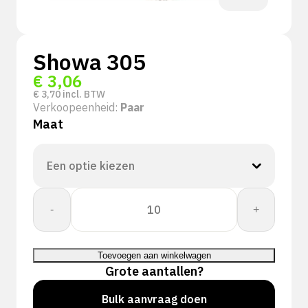
Showa 305
€
3,06
€
3,70
incl. BTW
Verkoopeenheid:
Paar
Maat
Showa
-
+
305
aantal
Toevoegen aan winkelwagen
Grote aantallen?
Bulk aanvraag doen